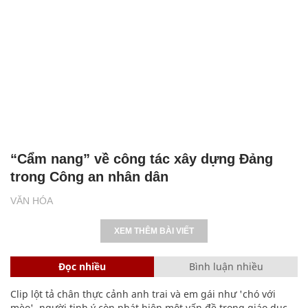
“Cẩm nang” về công tác xây dựng Đảng
trong Công an nhân dân
VĂN HÓA
XEM THÊM BÀI VIẾT
Đọc nhiều
Bình luận nhiều
Clip lột tả chân thực cảnh anh trai và em gái như 'chó với
mèo', người tinh ý còn phát hiện một vấn đề trong giáo dục