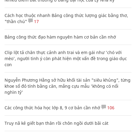
Cách học thuộc nhanh Bảng công thức lượng giác bằng thơ,
"thần chú"
17
Bảng công thức đạo hàm nguyên hàm cơ bản cần nhớ
Clip lột tả chân thực cảnh anh trai và em gái như 'chó với
mèo', người tinh ý còn phát hiện một vấn đề trong giáo dục
con
Nguyễn Phương Hằng sở hữu khối tài sản "siêu khủng", từng
khoe sổ đỏ tính bằng cân, mắng cựu mẫu 'không có nổi
nghìn tỷ'
Các công thức hóa học lớp 8, 9 cơ bản cần nhớ
106
Truy nã kẻ giết bạn thân rồi chôn ngồi dưới bãi cát