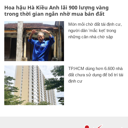
Hoa hậu Hà Kiều Anh lãi 900 lượng vàng
trong thời gian ngắn nhờ mua bán đất
Mòn mỏi chờ đất tái định cư,
người dân 'mắc kẹt' trong
những căn nhà chờ sập
TP.HCM dùng hơn 6.600 nhà
đất chưa sử dụng để bố trí tái
định cư