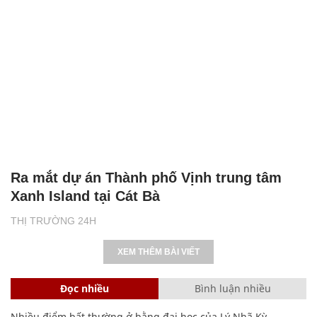
Ra mắt dự án Thành phố Vịnh trung tâm
Xanh Island tại Cát Bà
THỊ TRƯỜNG 24H
XEM THÊM BÀI VIẾT
Đọc nhiều
Bình luận nhiều
Nhiều điểm bất thường ở bằng đại học của Lý Nhã Kỳ