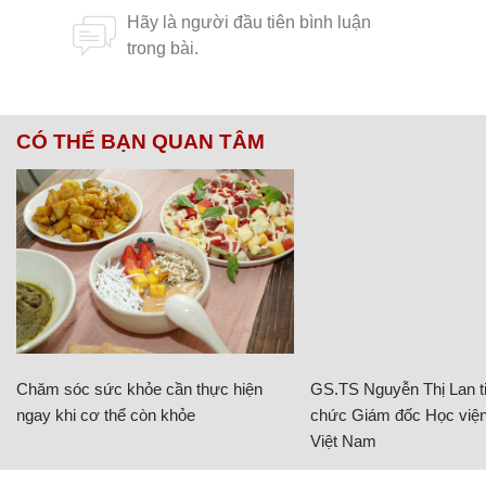
CÓ THỂ BẠN QUAN TÂM
Chăm sóc sức khỏe cần thực hiện
GS.TS Nguyễn Thị Lan ti
ngay khi cơ thể còn khỏe
chức Giám đốc Học viện
Việt Nam