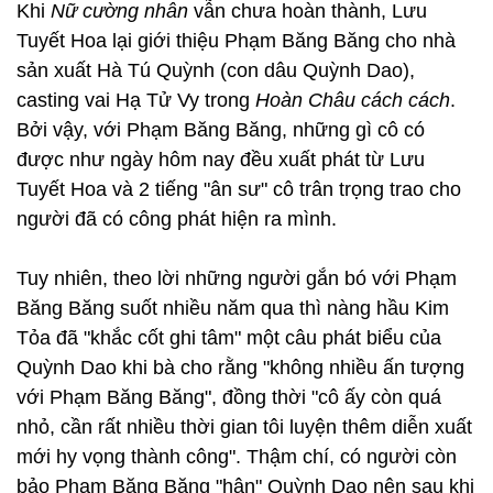
Khi
Nữ cường nhân
vẫn chưa hoàn thành, Lưu
Tuyết Hoa lại giới thiệu Phạm Băng Băng cho nhà
sản xuất Hà Tú Quỳnh (con dâu Quỳnh Dao),
casting vai Hạ Tử Vy trong
Hoàn Châu cách cách
.
Bởi vậy, với Phạm Băng Băng, những gì cô có
được như ngày hôm nay đều xuất phát từ Lưu
Tuyết Hoa và 2 tiếng "ân sư" cô trân trọng trao cho
người đã có công phát hiện ra mình.
Tuy nhiên, theo lời những người gắn bó với Phạm
Băng Băng suốt nhiều năm qua thì nàng hầu Kim
Tỏa đã "khắc cốt ghi tâm" một câu phát biểu của
Quỳnh Dao khi bà cho rằng "không nhiều ấn tượng
với Phạm Băng Băng", đồng thời "cô ấy còn quá
nhỏ, cần rất nhiều thời gian tôi luyện thêm diễn xuất
mới hy vọng thành công". Thậm chí, có người còn
bảo Phạm Băng Băng "hận" Quỳnh Dao nên sau khi