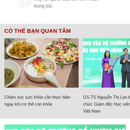
CÓ THỂ BẠN QUAN TÂM
Chăm sóc sức khỏe cần thực hiện
GS.TS Nguyễn Thị Lan ti
ngay khi cơ thể còn khỏe
chức Giám đốc Học viện
Việt Nam