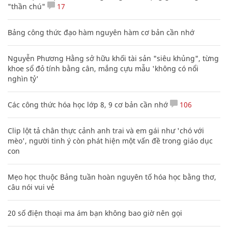
"thần chú"
17
Bảng công thức đạo hàm nguyên hàm cơ bản cần nhớ
Nguyễn Phương Hằng sở hữu khối tài sản "siêu khủng", từng
khoe sổ đỏ tính bằng cân, mắng cựu mẫu 'không có nổi
nghìn tỷ'
Các công thức hóa học lớp 8, 9 cơ bản cần nhớ
106
Clip lột tả chân thực cảnh anh trai và em gái như 'chó với
mèo', người tinh ý còn phát hiện một vấn đề trong giáo dục
con
Mẹo học thuộc Bảng tuần hoàn nguyên tố hóa học bằng thơ,
câu nói vui vẻ
20 số điện thoại ma ám bạn không bao giờ nên gọi