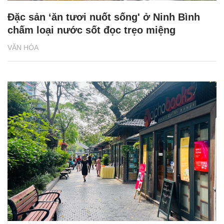
Đặc sản ‘ăn tươi nuốt sống' ở Ninh Bình
chấm loại nước sốt đọc trẹo miệng
VĂN HÓA