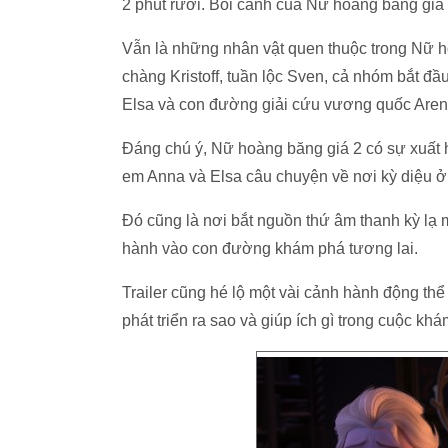
2 phút rưỡi. Bối cảnh của Nữ hoàng băng giá 2
Vẫn là những nhân vật quen thuộc trong Nữ ho
chàng Kristoff, tuần lộc Sven, cả nhóm bắt đ
Elsa và con đường giải cứu vương quốc Aren
Đáng chú ý, Nữ hoàng băng giá 2 có sự xuất 
em Anna và Elsa câu chuyện về nơi kỳ diệu 
Đó cũng là nơi bắt nguồn thứ âm thanh kỳ lạ
hành vào con đường khám phá tương lai.
Trailer cũng hé lộ một vài cảnh hành động thể
phát triển ra sao và giúp ích gì trong cuộc 