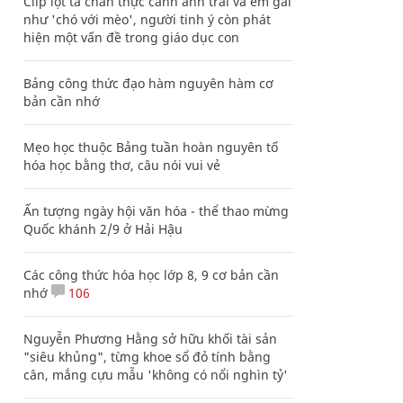
Clip lột tả chân thực cảnh anh trai và em gái
như 'chó với mèo', người tinh ý còn phát
hiện một vấn đề trong giáo dục con
Bảng công thức đạo hàm nguyên hàm cơ
bản cần nhớ
Mẹo học thuộc Bảng tuần hoàn nguyên tố
hóa học bằng thơ, câu nói vui vẻ
Ấn tượng ngày hội văn hóa - thể thao mừng
Quốc khánh 2/9 ở Hải Hậu
Các công thức hóa học lớp 8, 9 cơ bản cần
nhớ
106
Nguyễn Phương Hằng sở hữu khối tài sản
"siêu khủng", từng khoe sổ đỏ tính bằng
cân, mắng cựu mẫu 'không có nổi nghìn tỷ'