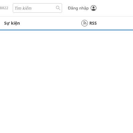
18822
Đăng nhập
Sự kiện
RSS