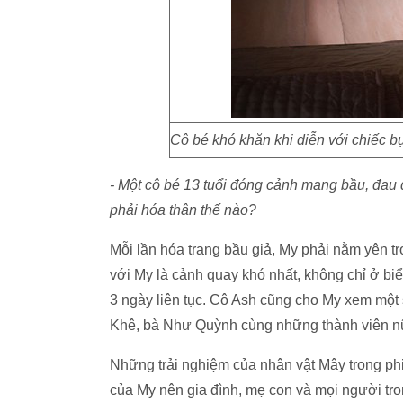
Cô bé khó khăn khi diễn với chiếc 
- Một cô bé 13 tuổi đóng cảnh mang bầu, đau đ
phải hóa thân thế nào?
Mỗi lần hóa trang bầu giả, My phải nằm yên t
với My là cảnh quay khó nhất, không chỉ ở b
3 ngày liên tục. Cô Ash cũng cho My xem một
Khê, bà Như Quỳnh cùng những thành viên nữ 
Những trải nghiệm của nhân vật Mây trong p
của My nên gia đình, mẹ con và mọi người tro