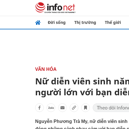
Đời sống
Thị trường
Thế giới
VĂN HÓA
Nữ diễn viên sinh nă
người lớn với bạn diễ
Nguyễn Phương Trà My, nữ diễn viên sinh n
đóng những cảnh nhạy cảm với bạn diễn si