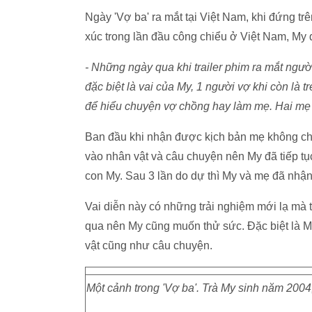
Ngày 'Vợ ba' ra mắt tại Việt Nam, khi đứng t
xúc trong lần đầu công chiểu ở Việt Nam, My 
- Những ngày qua khi trailer phim ra mắt ngườ
đặc biệt là vai của My, 1 người vợ khi còn là t
để hiểu chuyện vợ chồng hay làm mẹ. Hai mẹ 
Ban đầu khi nhận được kịch bản mẹ không ch
vào nhân vật và câu chuyện nên My đã tiếp tục
con My. Sau 3 lần do dự thì My và mẹ đã nhận 
Vai diễn này có những trải nghiệm mới lạ mà 
qua nên My cũng muốn thử sức. Đặc biệt là M
vật cũng như câu chuyện.
Một cảnh trong 'Vợ ba'. Trà My sinh năm 2004