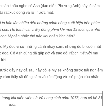
rên sân khấu nghe cô Ash (đạo diễn Phương Anh) bày tỏ cảm
đã rất xúc động và rơi nước mắt.
i ta bàn tán nhiều đến những cảnh nóng xuất hiện trên phim,
rẻ con. Họ tranh cãi vì My đóng phim khi mới 13 tuổi, quá nhỏ
con My cân nhắc thế nào khi nhận kịch bản?
o My đọc vì sợ những cảnh nhạy cảm, nhưng do bị cuốn hút
 đọc. Cô Ash cũng đã gặp gỡ và trao đổi rất chi tiết với mẹ
lời.
trước đây hay cả sau này có lẽ My sẽ không được trải nghiệm
y cảm thấy rất đồng cảm và xúc động với số phận của nhân
, trong khi diễn viên Lê Vũ Long sinh năm 1973, hơn cô bé 31
tuổi.