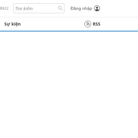
18822
Đăng nhập
Sự kiện
RSS