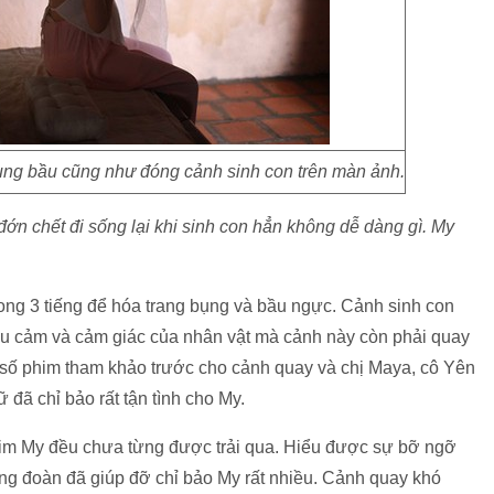
bụng bầu cũng như đóng cảnh sinh con trên màn ảnh.
ớn chết đi sống lại khi sinh con hẳn không dễ dàng gì. My
rong 3 tiếng để hóa trang bụng và bầu ngực. Cảnh sinh con
iểu cảm và cảm giác của nhân vật mà cảnh này còn phải quay
 số phim tham khảo trước cho cảnh quay và chị Maya, cô Yên
đã chỉ bảo rất tận tình cho My.
him My đều chưa từng được trải qua. Hiểu được sự bỡ ngỡ
ng đoàn đã giúp đỡ chỉ bảo My rất nhiều. Cảnh quay khó