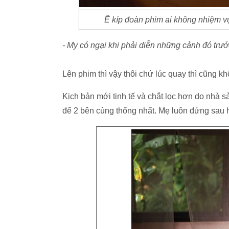
Ê kíp đoàn phim ai không nhiệm vụ
- My có ngại khi phải diễn những cảnh đó trư
Lên phim thì vậy thôi chứ lúc quay thì cũng kh
Kịch bản mới tinh tế và chắt lọc hơn do nhà 
để 2 bên cùng thống nhất. Mẹ luôn đứng sau h