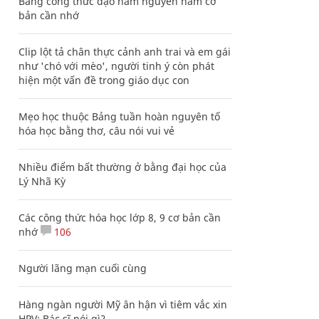
Bảng công thức đạo hàm nguyên hàm cơ
bản cần nhớ
Clip lột tả chân thực cảnh anh trai và em gái
như 'chó với mèo', người tinh ý còn phát
hiện một vấn đề trong giáo dục con
Mẹo học thuộc Bảng tuần hoàn nguyên tố
hóa học bằng thơ, câu nói vui vẻ
Nhiều điểm bất thường ở bằng đại học của
Lý Nhã Kỳ
Các công thức hóa học lớp 8, 9 cơ bản cần
nhớ
106
Người lãng mạn cuối cùng
Hàng ngàn người Mỹ ân hận vì tiêm vắc xin
HPV: Bác sĩ nói gì?