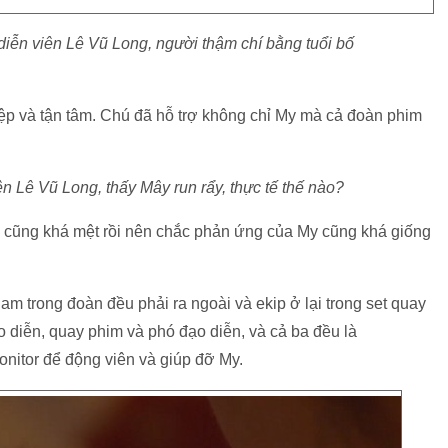
iễn viên Lê Vũ Long, người thậm chí bằng tuổi bố
ệp và tận tâm. Chú đã hỗ trợ không chỉ My mà cả đoàn phim
ên Lê Vũ Long, thấy Mây run rẩy, thực tế thế nào?
 cũng khá mệt rồi nên chắc phản ứng của My cũng khá giống
m trong đoàn đều phải ra ngoài và ekip ở lại trong set quay
o diễn, quay phim và phó đạo diễn, và cả ba đều là
nitor để động viên và giúp đỡ My.