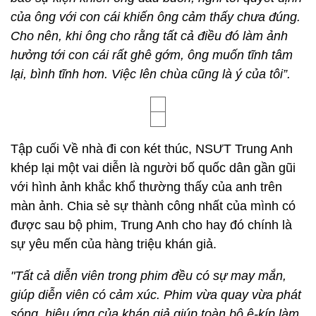
của ông với con cái khiến ông cảm thấy chưa đúng.
Cho nên, khi ông cho rằng tất cả điều đó làm ảnh
hưởng tới con cái rất ghê gớm, ông muốn tĩnh tâm
lại, bình tĩnh hơn. Việc lên chùa cũng là ý của tôi”.
Tập cuối Về nhà đi con két thúc, NSƯT Trung Anh
khép lại một vai diễn là người bố quốc dân gần gũi
với hình ảnh khắc khổ thường thấy của anh trên
màn ảnh.
Chia sẻ sự thành công nhất của mình có
được sau bộ phim, Trung Anh cho hay đó chính là
sự yêu mến của hàng triệu khán giả.
"Tất cả diễn viên trong phim đều có sự may mắn,
giúp diễn viên có cảm xúc. Phim vừa quay vừa phát
sóng, hiệu ứng của khán giả giúp toàn bộ ê-kíp làm