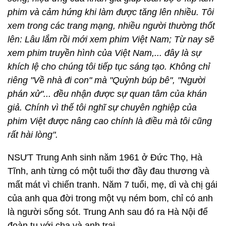
phim và cảm hứng khi làm được tăng lên nhiều. Tôi
xem trong các trang mạng, nhiều người thường thốt
lên: Lâu lắm rồi mới xem phim Việt Nam; Từ nay sẽ
xem phim truyền hình của Việt Nam,... đây là sự
khích lệ cho chúng tôi tiếp tục sáng tạo. Không chỉ
riêng "Về nhà đi con" mà "Quỳnh búp bê", "Người
phán xử"... đều nhận được sự quan tâm của khán
giả. Chính vì thế tôi nghĩ sự chuyên nghiệp của
phim Việt được nâng cao chính là điều mà tôi cũng
rất hài lòng".
NSƯT Trung Anh sinh năm 1961 ở Đức Thọ, Hà
Tĩnh, anh từng có một tuổi thơ đầy đau thương và
mất mát vì chiến tranh. Năm 7 tuổi, mẹ, dì và chị gái
của anh qua đời trong một vụ ném bom, chỉ có anh
là người sống sót. Trung Anh sau đó ra Hà Nội để
đoàn tụ với cha và anh trai.