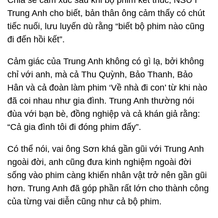
Chia sẻ cảm xúc sau khi bộ phim kết thúc, NSƯT
Trung Anh cho biết, bản thân ông cảm thấy có chút
tiếc nuối, lưu luyến dù rằng “biết bộ phim nào cũng
đi đến hồi kết”.
Cảm giác của Trung Anh không có gì lạ, bởi không
chỉ với anh, mà cả Thu Quỳnh, Bảo Thanh, Bảo
Hân và cả đoàn làm phim ‘Về nhà đi con’ từ khi nào
đã coi nhau như gia đình. Trung Anh thường nói
đùa với bạn bè, đồng nghiệp và cả khán giả rằng:
“Cả gia đình tôi đi đóng phim đấy”.
Có thể nói, vai ông Sơn khá gần gũi với Trung Anh
ngoài đời, anh cũng đưa kinh nghiệm ngoài đời
sống vào phim càng khiến nhân vật trở nên gần gũi
hơn. Trung Anh đã góp phần rất lớn cho thành công
của từng vai diễn cũng như cả bộ phim.