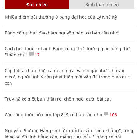
Đọc nhiều
Bình luận nhiều
Nhiều điểm bất thường ở bằng đại học của Lý Nhã Kỳ
Bảng công thức đạo hàm nguyên hàm cơ bản cần nhớ
Cách học thuộc nhanh Bảng công thức lượng giác bằng thơ,
"thần chú"
17
Clip lột tả chân thực cảnh anh trai và em gái như 'chó với
mèo', người tinh ý còn phát hiện một vấn đề trong giáo dục
con
Truy nã kẻ giết bạn thân rồi chôn ngồi dưới bãi cát
Các công thức hóa học lớp 8, 9 cơ bản cần nhớ
106
Nguyễn Phương Hằng sở hữu khối tài sản "siêu khủng", từng
khoe sổ đỏ tính bằng cân, mắng cựu mẫu 'không có nổi