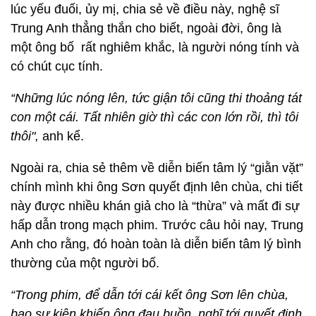
lúc yếu đuối, ủy mị, chia sẻ về điều này, nghệ sĩ
Trung Anh thẳng thắn cho biết, ngoài đời, ông là
một ông bố rất nghiêm khắc, là người nóng tính và
có chút cục tính.
“Những lúc nóng lên, tức giận tôi cũng thi thoảng tát
con một cái. Tất nhiên giờ thì các con lớn rồi, thì tôi
thôi",
anh kể.
Ngoài ra, chia sẻ thêm về diễn biến tâm lý “giằn vặt”
chính mình khi ông Sơn quyết định lên chùa, chi tiết
này được nhiều khán giả cho là “thừa” và mất đi sự
hấp dẫn trong mạch phim. Trước câu hỏi nay, Trung
Anh cho rằng, đó hoàn toàn là diễn biến tâm lý bình
thường của một người bố.
“Trong phim, để dẫn tới cái kết ông Sơn lên chùa,
bao sự kiện khiến ông đau buồn, nghĩ tới quyết định