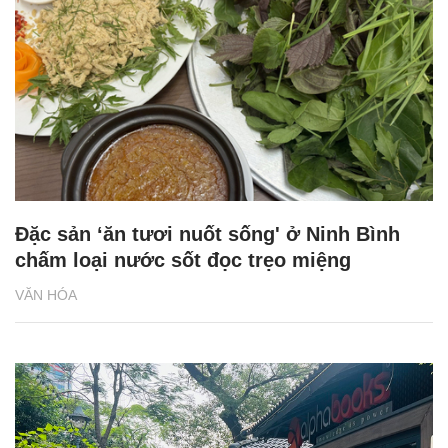
Đặc sản ‘ăn tươi nuốt sống' ở Ninh Bình
chấm loại nước sốt đọc trẹo miệng
VĂN HÓA