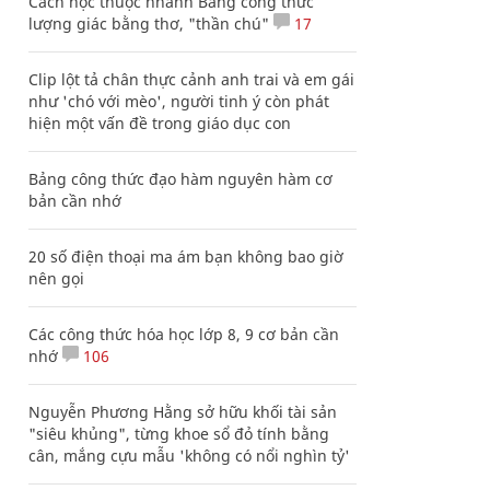
Cách học thuộc nhanh Bảng công thức
lượng giác bằng thơ, "thần chú"
17
Clip lột tả chân thực cảnh anh trai và em gái
như 'chó với mèo', người tinh ý còn phát
hiện một vấn đề trong giáo dục con
Bảng công thức đạo hàm nguyên hàm cơ
bản cần nhớ
20 số điện thoại ma ám bạn không bao giờ
nên gọi
Các công thức hóa học lớp 8, 9 cơ bản cần
nhớ
106
Nguyễn Phương Hằng sở hữu khối tài sản
"siêu khủng", từng khoe sổ đỏ tính bằng
cân, mắng cựu mẫu 'không có nổi nghìn tỷ'