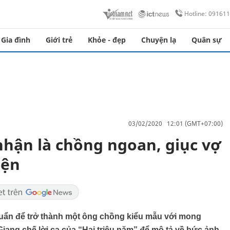
Hotline: 09161
Gia đình
Giới trẻ
Khỏe - đẹp
Chuyện lạ
Quân sự
03/02/2020 12:01 (GMT+07:00)
hận là chồng ngoan, giục vợ
iện
chuẩn để trở thành một ông chồng kiểu mẫu với mong
ang chế lời ca của “Hai triệu năm” để mô tả về bức ảnh