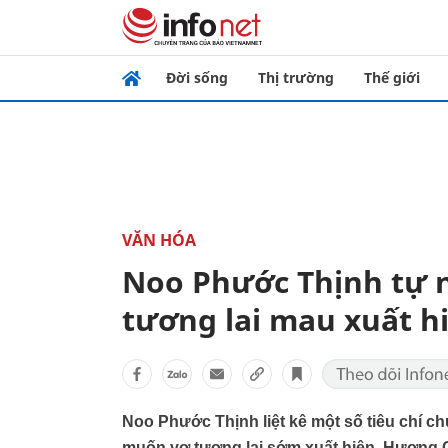
Đời sống
Thị trường
Thế giới
VĂN HÓA
Noo Phước Thịnh tự n
tương lai mau xuất h
Noo Phước Thịnh liệt kê một số tiêu chí 
muốn vợ tương lai sớm xuất hiện. Hương Gi