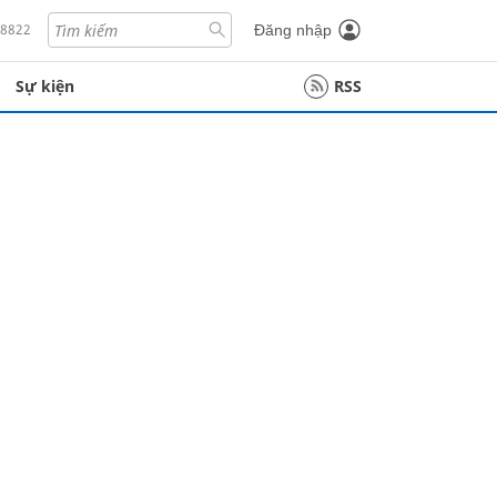
18822
Đăng nhập
Sự kiện
RSS