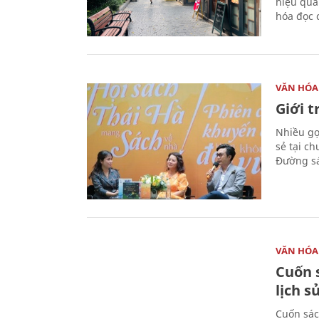
hiệu quả
hóa đọc 
VĂN HÓA
Giới 
Nhiều gợi
sẻ tại c
Đường sá
VĂN HÓA
Cuốn s
lịch s
Cuốn sác