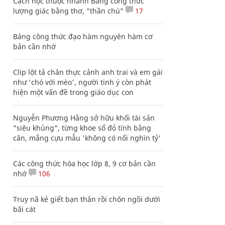
Cách học thuộc nhanh Bảng công thức
lượng giác bằng thơ, "thần chú"
17
Bảng công thức đạo hàm nguyên hàm cơ
bản cần nhớ
Clip lột tả chân thực cảnh anh trai và em gái
như 'chó với mèo', người tinh ý còn phát
hiện một vấn đề trong giáo dục con
Nguyễn Phương Hằng sở hữu khối tài sản
"siêu khủng", từng khoe sổ đỏ tính bằng
cân, mắng cựu mẫu 'không có nổi nghìn tỷ'
Các công thức hóa học lớp 8, 9 cơ bản cần
nhớ
106
Truy nã kẻ giết bạn thân rồi chôn ngồi dưới
bãi cát