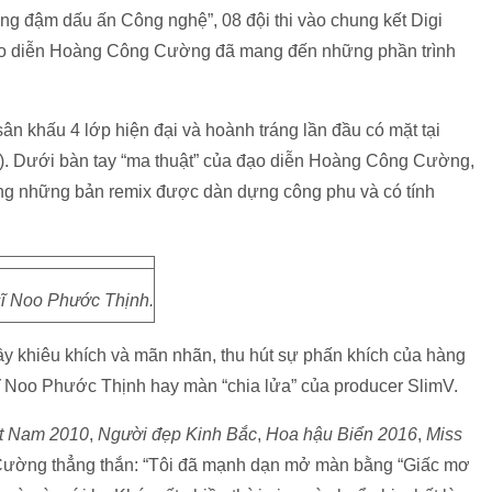
ng đậm dấu ấn Công nghệ”, 08 đội thi vào chung kết Digi
ạo diễn Hoàng Công Cường đã mang đến những phần trình
ân khấu 4 lớp hiện đại và hoành tráng lần đầu có mặt tại
). Dưới bàn tay “ma thuật” của đạo diễn Hoàng Công Cường,
ùng những bản remix được dàn dựng công phu và có tính
ĩ Noo Phước Thịnh.
đầy khiêu khích và mãn nhãn, thu hút sự phấn khích của hàng
ĩ Noo Phước Thịnh hay màn “chia lửa” của producer SlimV.
ệt Nam 2010
,
Người đẹp Kinh Bắc
,
Hoa hậu Biển 2016
,
Miss
ờng thẳng thắn: “Tôi đã mạnh dạn mở màn bằng “Giấc mơ