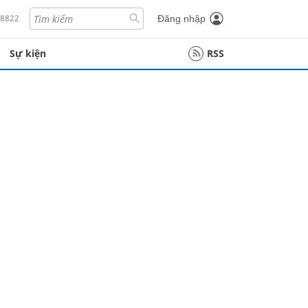
18822
Đăng nhập
Sự kiện
RSS