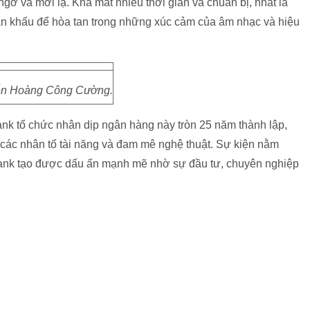
ngờ và mới lạ. Khá mất nhiều thời gian và chuẩn bị, nhất là
sân khấu để hòa tan trong những xúc cảm của âm nhạc và hiệu
ễn Hoàng Công Cường.
nk tổ chức nhân dịp ngân hàng này tròn 25 năm thành lập,
 các nhân tố tài năng và đam mê nghệ thuật. Sự kiện nằm
Bank tạo được dấu ấn mạnh mẽ nhờ sự đầu tư, chuyên nghiệp