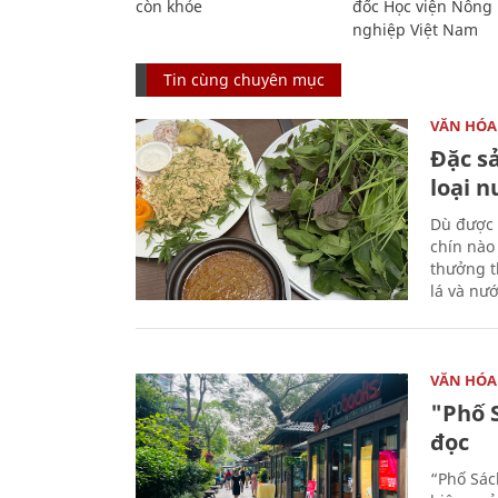
còn khỏe
đốc Học viện Nông
nghiệp Việt Nam
Tin cùng chuyên mục
VĂN HÓA
Đặc s
loại 
Dù được 
chín nào
thưởng th
lá và nư
VĂN HÓA
"Phố 
đọc
“Phố Sác