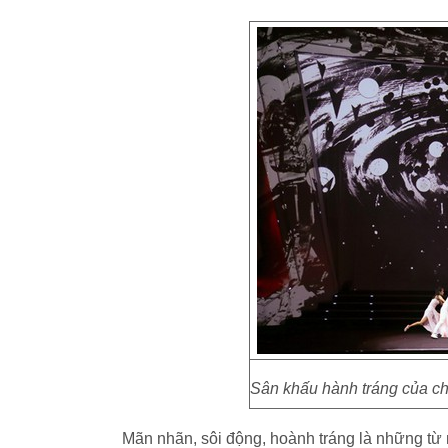
Sân khấu hành tráng của chư
Mãn nhãn, sôi động, hoành tráng là những từ