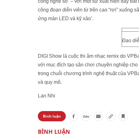
công nghệ số” – với một sự xuất hiện đầy bất 
công đoạn diễn viên từ trên cao “rơi” xuống 
ứng màn LED và kỹ xảo’.
Đạo di
DIGI Show là cuộc thi âm nhạc remix do VPBa
với mục đích tạo sân chơi chuyên nghiệp cho
trong chuỗi chương trình nghệ thuật của VP
và quy mô.
Lan Nhi
Bình luận