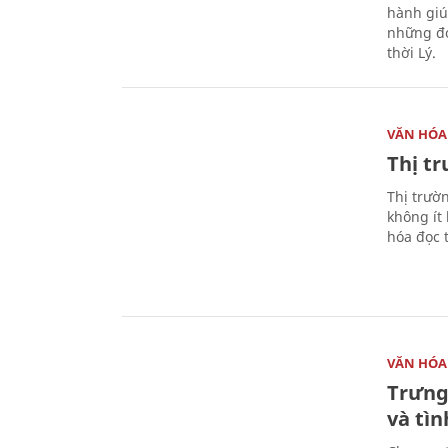
hành giú
những đó
thời Lý.
VĂN HÓA
Thị t
Thị trườ
không ít
hóa đọc 
VĂN HÓA
Trưng
và tìn