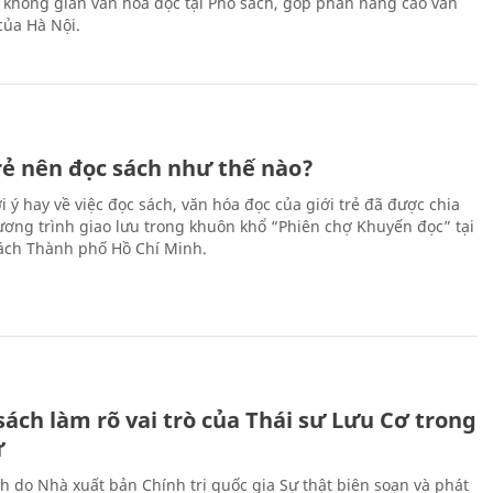
 không gian văn hóa đọc tại Phố sách, góp phần nâng cao văn
của Hà Nội.
trẻ nên đọc sách như thế nào?
 ý hay về việc đọc sách, văn hóa đọc của giới trẻ đã được chia
hương trình giao lưu trong khuôn khổ “Phiên chợ Khuyến đọc” tại
ch Thành phố Hồ Chí Minh.
ách làm rõ vai trò của Thái sư Lưu Cơ trong
ử
h do Nhà xuất bản Chính trị quốc gia Sự thật biên soạn và phát