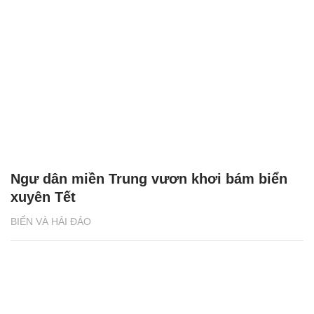
Ngư dân miền Trung vươn khơi bám biển
xuyên Tết
BIỂN VÀ HẢI ĐẢO