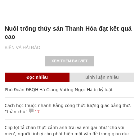
Nuôi trồng thủy sản Thanh Hóa đạt kết quả
cao
BIỂN VÀ HẢI ĐẢO
XEM THÊM BÀI VIẾT
Đọc nhiều
Bình luận nhiều
Phó Đoàn ĐBQH Hà Giang Vương Ngọc Hà bị kỷ luật
Cách học thuộc nhanh Bảng công thức lượng giác bằng thơ,
"thần chú"
17
Clip lột tả chân thực cảnh anh trai và em gái như 'chó với
mèo', người tinh ý còn phát hiện một vấn đề trong giáo dục