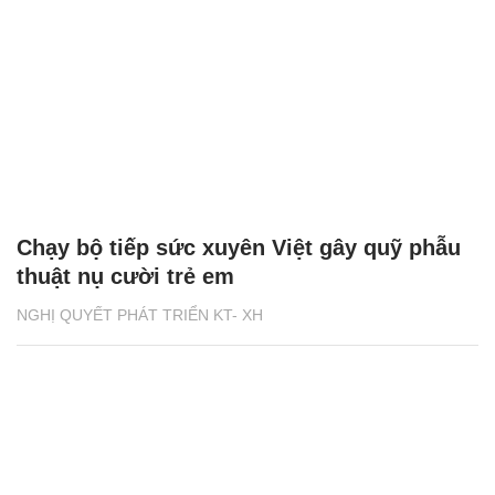
Chạy bộ tiếp sức xuyên Việt gây quỹ phẫu
thuật nụ cười trẻ em
NGHỊ QUYẾT PHÁT TRIỂN KT- XH