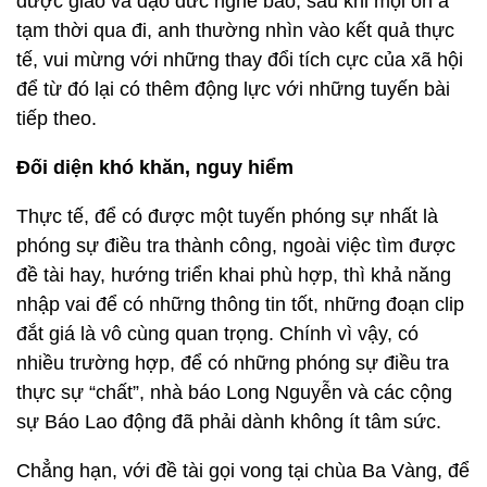
Đối diện khó khăn, nguy hiểm
Thực tế, để có được một tuyến phóng sự nhất là
phóng sự điều tra thành công, ngoài việc tìm được
đề tài hay, hướng triển khai phù hợp, thì khả năng
nhập vai để có những thông tin tốt, những đoạn clip
đắt giá là vô cùng quan trọng. Chính vì vậy, có
nhiều trường hợp, để có những phóng sự điều tra
thực sự “chất”, nhà báo Long Nguyễn và các cộng
sự Báo Lao động đã phải dành không ít tâm sức.
Chẳng hạn, với đề tài gọi vong tại chùa Ba Vàng, để
thực hiện điều tra, nhóm phóng viên gồm 7 người
đã mất khoảng 3 tháng thâm nhập, sau đó dành
thêm 10 ngày để dựng video và hoàn thiện được
tác phẩm. Việc thâu đêm viết, dựng bài hay bỏ bữa
của cả nhóm là chuyện thường tình. Điều khó khăn