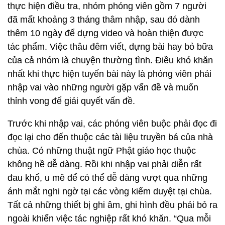
nhất khi thực hiện tuyến bài này là phóng viên phải
nhập vai vào những người gặp vấn đề và muốn
thỉnh vong để giải quyết vấn đề.
Trước khi nhập vai, các phóng viên buộc phải đọc đi
đọc lại cho đến thuộc các tài liệu truyền bá của nhà
chùa. Có những thuật ngữ Phật giáo học thuộc
không hề dễ dàng. Rồi khi nhập vai phải diễn rất
đau khổ, u mê để có thể dễ dàng vượt qua những
ánh mắt nghi ngờ tại các vòng kiểm duyệt tại chùa.
Tất cả những thiết bị ghi âm, ghi hình đều phải bỏ ra
ngoài khiến việc tác nghiệp rất khó khăn. “Qua mỗi
cửa an ninh, tất cả đồ đạc, tư trang, đặc biệt là
những thiết bị có thể ghi âm, ghi hình đều bị “cấm
cửa”. Những dạng thiết bị tình nghi có thể quay lén
như đồng hồ, móc khoá cũng bị lột không còn gì.
Chúng tôi buộc phải liên hệ với nhau qua bộ đàm