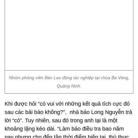
Nhóm phóng viên Báo Lao động tác nghiệp tại chùa Ba Vàng,
Quảng Ninh.
Khi được hỏi “có vui với những kết quả tích cực đó
sau các bài báo không?”, nhà báo Long Nguyễn trả
lời “có”. Tuy nhiên, sau đó trong anh lại là một
khoảng lặng kéo dài. “Làm báo điều tra bao năm
nay nhưng cho đến tận thời điểm hiện tại, thú thực
tôi vẫn chưa thể làm chủ được một thứ cảm xúc mà
tôi tin rằng rất xấu. Đó là nguyên cả ngày kể từ khi
bài báo được đăng tải, tôi gần như không thể làm
được gì, một nỗi buồn không thể gọi thành tên đã