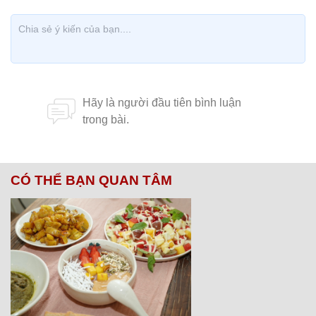
CÓ THỂ BẠN QUAN TÂM
Chăm sóc sức khỏe cần thực hiện
GS.TS Nguyễn Thị Lan ti
ngay khi cơ thể còn khỏe
chức Giám đốc Học viện
Việt Nam