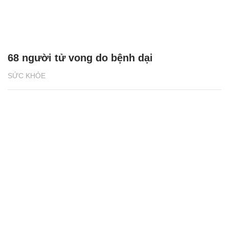
68 người tử vong do bệnh dại
SỨC KHỎE