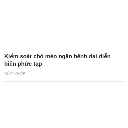
Kiểm soát chó mèo ngăn bệnh dại diễn
biến phức tạp
SỨC KHỎE