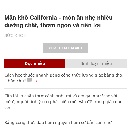
Mận khô California - món ăn nhẹ nhiều
dưỡng chất, thơm ngon và tiện lợi
SỨC KHỎE
XEM THÊM BÀI VIẾT
Đọc nhiều
Bình luận nhiều
Cách học thuộc nhanh Bảng công thức lượng giác bằng thơ,
"thần chú"
17
Clip lột tả chân thực cảnh anh trai và em gái như 'chó với
mèo', người tinh ý còn phát hiện một vấn đề trong giáo dục
con
Bảng công thức đạo hàm nguyên hàm cơ bản cần nhớ