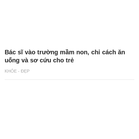
Bác sĩ vào trường mầm non, chỉ cách ăn
uống và sơ cứu cho trẻ
KHỎE - ĐẸP