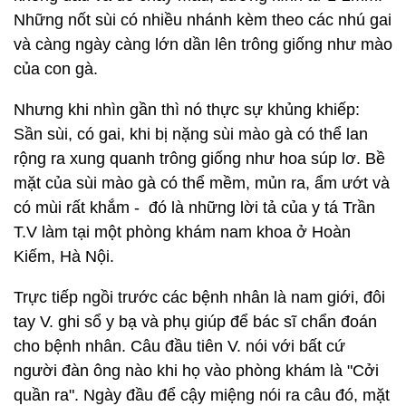
Những nốt sùi có nhiều nhánh kèm theo các nhú gai
và càng ngày càng lớn dần lên trông giống như mào
của con gà.
Nhưng khi nhìn gần thì nó thực sự khủng khiếp:
Sần sùi, có gai, khi bị nặng sùi mào gà có thể lan
rộng ra xung quanh trông giống như hoa súp lơ. Bề
mặt của sùi mào gà có thể mềm, mủn ra, ẩm ướt và
có mùi rất khắm - đó là những lời tả của y tá Trần
T.V làm tại một phòng khám nam khoa ở Hoàn
Kiếm, Hà Nội.
Trực tiếp ngồi trước các bệnh nhân là nam giới, đôi
tay V. ghi sổ y bạ và phụ giúp để bác sĩ chẩn đoán
cho bệnh nhân. Câu đầu tiên V. nói với bất cứ
người đàn ông nào khi họ vào phòng khám là "Cởi
quần ra". Ngày đầu để cậy miệng nói ra câu đó, mặt