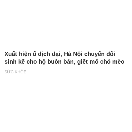
Xuất hiện ổ dịch dại, Hà Nội chuyển đổi
sinh kế cho hộ buôn bán, giết mổ chó mèo
SỨC KHỎE