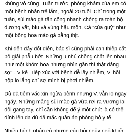
khủng vô cùng. Tuần trước, phòng khám của em có
một bệnh nhân trẻ lắm, ngoài 20 tuổi. Chỉ trong một
tuần, sùi mào gà tấn công nhanh chóng ra toàn bộ
dương vật, bìu và vùng hậu môn.
Cả “của quý” như
một bông hoa mào gà bằng thịt.
Khi đến đây đốt điện, bác sĩ cũng phải can thiệp cắt
bỏ giải phẫu bớt. Những u nhú chồng chất lên nhau
như một khóm hoa nhưng nhìn gần thì thật đáng
sợ” - V kể. Tiếp xúc với bệnh dễ lây nhiễm, V. hồi
hộp lo lắng chỉ sợ mình bị phơi nhiễm.
Dù đã tiêm vắc xin ngừa bệnh nhưng V. vẫn lo ngay
ngáy.
Những mảng sùi mào gà vừa rơi ra vương lại
đôi gang tay, chỉ cần không để ý một chút là có thể
dính lên da dù đã mặc quần áo phòng hộ y tế..
Nhiều bệnh nhân có những câu hỏi ngây ngô khiến