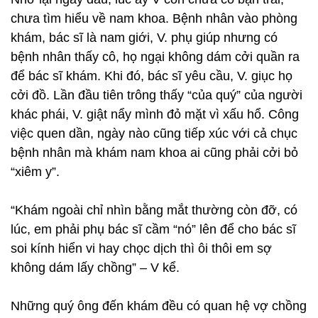
chưa tìm hiểu về nam khoa. Bệnh nhân vào phòng
khám, bác sĩ là nam giới, V. phụ giúp nhưng có
bệnh nhân thấy cô, họ ngại không dám cởi quần ra
để bác sĩ khám. Khi đó, bác sĩ yêu cầu, V. giục họ
cởi đồ. Lần đầu tiên trông thấy “của quý” của người
khác phái, V. giật nẩy mình đỏ mặt vì xấu hổ. Công
việc quen dần, ngày nào cũng tiếp xúc với cả chục
bệnh nhân mà khám nam khoa ai cũng phải cởi bỏ
“xiêm y”.
“Khám ngoài chỉ nhìn bằng mắt thường còn đỡ, có
lúc, em phải phụ bác sĩ cầm “nó” lên để cho bác sĩ
soi kính hiển vi hay chọc dịch thì ôi thôi em sợ
không dám lấy chồng” – V kể.
Những quý ông đến khám đều có quan hệ vợ chồng