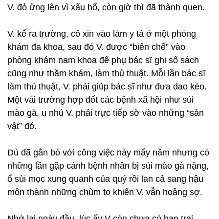
V. đỏ ửng lên vì xấu hổ, còn giờ thì đã thành quen.
V. kể ra trường, cô xin vào làm y tá ở một phóng
khám đa khoa, sau đó V. được “biên chế” vào
phòng khám nam khoa để phụ bác sĩ ghi sổ sách
cũng như thăm khám, làm thủ thuật. Mỗi lần bác sĩ
làm thủ thuật, V. phải giúp bác sĩ như đưa dao kéo.
Một vài trường hợp đốt các bệnh xã hội như sùi
mào gà, u nhú V. phải trực tiếp sờ vào những “sản
vật” đó.
Dù đã gắn bó với công việc này mấy năm nhưng có
những lần gặp cảnh bệnh nhân bị sùi mào gà nặng,
ổ sùi mọc xung quanh của quý rồi lan cả sang hậu
môn thành những chùm to khiến V. vẫn hoảng sợ.
Nhớ lại ngày đầu, lúc ấy V còn chưa có bạn trai,