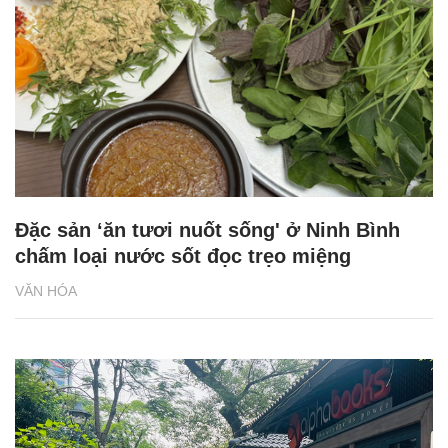
Đặc sản ‘ăn tươi nuốt sống' ở Ninh Bình
chấm loại nước sốt đọc trẹo miệng
VĂN HÓA