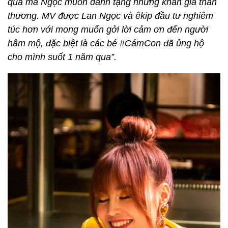
quà mà Ngọc muốn dành tặng những khán giả thân
thương. MV được Lan Ngọc và êkip đầu tư nghiêm
túc hơn với mong muốn gởi lời cảm ơn đến người
hâm mộ, đặc biệt là các bé #CámCon đã ủng hộ
cho mình suốt 1 năm qua”.