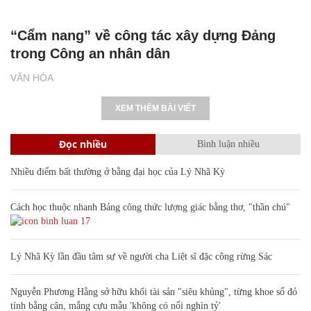
“Cẩm nang” về công tác xây dựng Đảng
trong Công an nhân dân
VĂN HÓA
XEM THÊM BÀI VIẾT
Đọc nhiều
Bình luận nhiều
Nhiều điểm bất thường ở bằng đại học của Lý Nhã Kỳ
Cách học thuộc nhanh Bảng công thức lượng giác bằng thơ, "thần chú"
17
Lý Nhã Kỳ lần đầu tâm sự về người cha Liệt sĩ đặc công rừng Sác
Nguyễn Phương Hằng sở hữu khối tài sản "siêu khủng", từng khoe sổ đỏ
tính bằng cân, mắng cựu mẫu 'không có nổi nghìn tỷ'