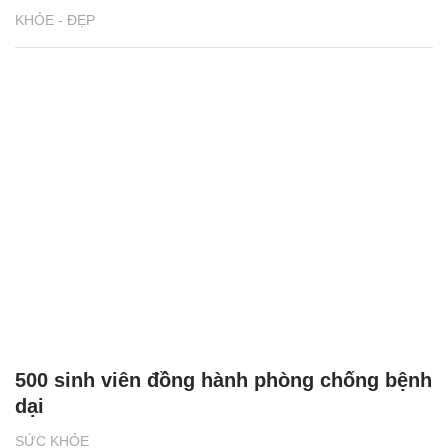
KHỎE - ĐẸP
500 sinh viên đồng hành phòng chống bệnh
dại
SỨC KHỎE