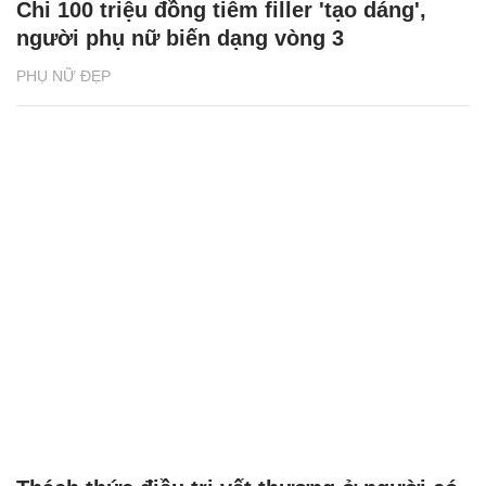
Chi 100 triệu đồng tiêm filler 'tạo dáng',
người phụ nữ biến dạng vòng 3
PHỤ NỮ ĐẸP