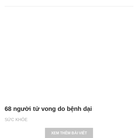
68 người tử vong do bệnh dại
SỨC KHỎE
XEM THÊM BÀI VIẾT