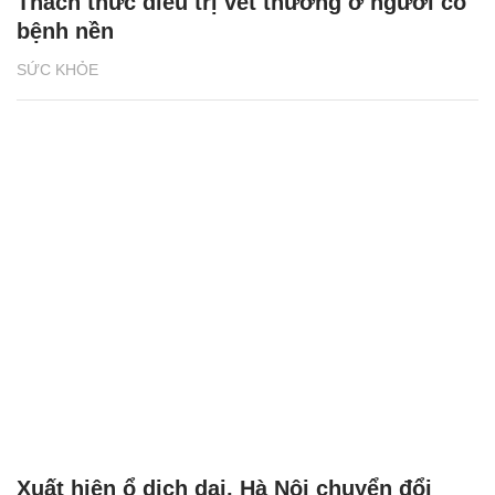
Thách thức điều trị vết thương ở người có
bệnh nền
SỨC KHỎE
Xuất hiện ổ dịch dại, Hà Nội chuyển đổi