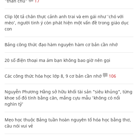
"thần chú"
17
Clip lột tả chân thực cảnh anh trai và em gái như 'chó với
mèo', người tinh ý còn phát hiện một vấn đề trong giáo dục
con
Bảng công thức đạo hàm nguyên hàm cơ bản cần nhớ
20 số điện thoại ma ám bạn không bao giờ nên gọi
Các công thức hóa học lớp 8, 9 cơ bản cần nhớ
106
Nguyễn Phương Hằng sở hữu khối tài sản "siêu khủng", từng
khoe sổ đỏ tính bằng cân, mắng cựu mẫu 'không có nổi
nghìn tỷ'
Mẹo học thuộc Bảng tuần hoàn nguyên tố hóa học bằng thơ,
câu nói vui vẻ