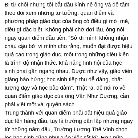
Bị từ chối nhưng tôi bắt đầu kính nể ông và để tâm
theo dõi xem những tư tưởng, quan điểm và
phương pháp giáo dục của ông có điều gì mới mẻ,
điều gì đặc biệt. Không phải chờ đợi lâu, ông nói
ngay quan điểm đầu tiên: “Sở dĩ mình không nhận
cháu cậu bởi vì mình cho rằng, muốn đạt được hiệu
quả cao trong giáo dục, một trong những điều kiện
là trình độ nhận thức, khả năng lĩnh hội của học
sinh phải gần ngang nhau. Được như vậy, giáo viên
giảng hào hứng; học sinh tiếp thu dễ dàng, chất
lượng dạy và học bảo đảm”. Thật ra, để nói rõ về
quan điểm giáo dục của ông Văn Như Cương, cần
phải viết một vài quyển sách.
Trung thành với quan điểm phải đặt hiệu quả giáo
dục lên hàng đầu, tuy là trường dân lập nhưng ngay
từ những năm đầu, Trường Lương Thế Vinh chọn
lọc học sinh cũng như giáo viên rất kỹ. Hơn nữa,