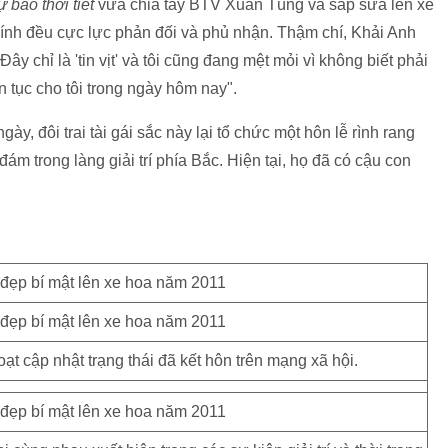
 báo thời tiết
vừa chia tay BTV Xuân Tùng và sắp sửa lên xe
hính đều cực lực phản đối và phủ nhận. Thậm chí, Khải Anh
y chỉ là 'tin vịt' và tôi cũng đang mệt mỏi vì không biết phải
ên tục cho tôi trong ngày hôm nay".
y, đôi trai tài gái sắc này lại tổ chức một hôn lễ rình rang
m trong làng giải trí phía Bắc. Hiện tại, họ đã có cậu con
 cập nhật trạng thái đã kết hôn trên mạng xã hội.