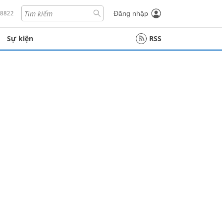
18822
Đăng nhập
Sự kiện
RSS