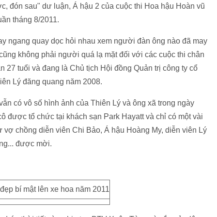
ớc, đón sau" dư luận, Á hậu 2 của cuộc thi Hoa hậu Hoàn vũ
uần tháng 8/2011.
 quay ngang quay dọc hỏi nhau xem người đàn ông nào đã may
ũng không phải người quá lạ mặt đối với các cuộc thi chân
27 tuổi và đang là Chủ tịch Hội đồng Quản trị công ty cổ
hiên Lý đăng quang năm 2008.
vẫn có vô số hình ảnh của Thiên Lý và ông xã trong ngày
a cô được tổ chức tại khách sạn Park Hayatt và chỉ có một vài
như vợ chồng diễn viên Chi Bảo, Á hậu Hoàng My, diễn viên Lý
ng... được mời.