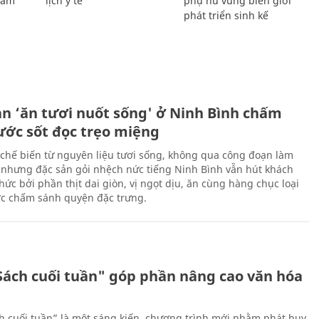
Giám
lịch y tế
phụ nữ vùng biên giới
phát triển sinh kế
ản ‘ăn tươi nuốt sống' ở Ninh Bình chấm
nước sốt đọc trẹo miệng
chế biến từ nguyên liệu tươi sống, không qua công đoạn làm
 nhưng đặc sản gỏi nhệch nức tiếng Ninh Bình vẫn hút khách
ức bởi phần thịt dai giòn, vị ngọt dịu, ăn cùng hàng chục loại
ớc chấm sánh quyện đặc trưng.
Sách cuối tuần" góp phần nâng cao văn hóa
h cuối tuần” là một sáng kiến, chương trình mới nhằm phát huy