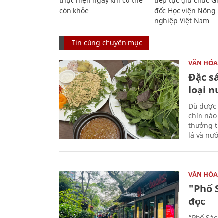
thực hiện ngay khi cơ thể
tiếp tục giữ chức 
còn khỏe
đốc Học viện Nông
nghiệp Việt Nam
Tin cùng chuyên mục
VĂN HÓA
Đặc s
loại 
Dù được 
chín nào
thưởng th
lá và nư
VĂN HÓA
"Phố 
đọc
“Phố Sác