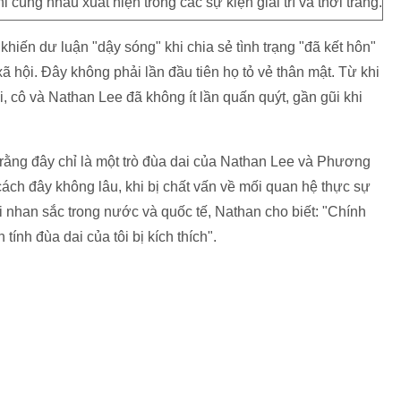
cùng nhau xuất hiện trong các sự kiện giải trí và thời trang.
iến dư luận "dậy sóng" khi chia sẻ tình trạng "đã kết hôn"
 hội. Đây không phải lần đầu tiên họ tỏ vẻ thân mật. Từ khi
cô và Nathan Lee đã không ít lần quấn quýt, gần gũi khi
ho rằng đây chỉ là một trò đùa dai của Nathan Lee và Phương
cách đây không lâu, khi bị chất vấn về mối quan hệ thực sự
i nhan sắc trong nước và quốc tế, Nathan cho biết: "Chính
tính đùa dai của tôi bị kích thích".