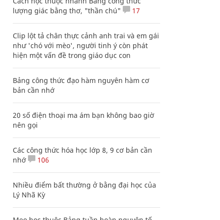
Cách học thuộc nhanh Bảng công thức
lượng giác bằng thơ, "thần chú"
17
Clip lột tả chân thực cảnh anh trai và em gái
như 'chó với mèo', người tinh ý còn phát
hiện một vấn đề trong giáo dục con
Bảng công thức đạo hàm nguyên hàm cơ
bản cần nhớ
20 số điện thoại ma ám bạn không bao giờ
nên gọi
Các công thức hóa học lớp 8, 9 cơ bản cần
nhớ
106
Nhiều điểm bất thường ở bằng đại học của
Lý Nhã Kỳ
Mẹo học thuộc Bảng tuần hoàn nguyên tố