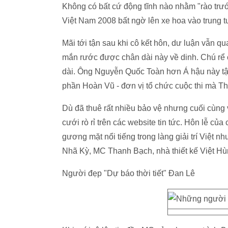
Không có bất cứ động tĩnh nào nhằm "rào trư
Việt Nam 2008 bất ngờ lên xe hoa vào trung t
Mãi tới tận sau khi cô kết hôn, dư luận vẫn
mắn rước được chân dài này về dinh. Chú rể c
dài. Ông Nguyễn Quốc Toàn hơn Á hậu này tận 
phần Hoàn Vũ - đơn vị tổ chức cuộc thi mà T
Dù đã thuê rất nhiều bảo vệ nhưng cuối cùng 
cưới rò rỉ trên các website tin tức. Hôn lễ củ
gương mặt nổi tiếng trong làng giải trí Việt 
Nhã Kỳ, MC Thanh Bạch, nhà thiết kế Việt Hù
Người đẹp "Dự báo thời tiết" Đan Lê