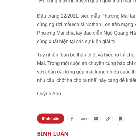
Họ cũng thường xuyên quấn quýt thân mật khi 
Đầu tháng 12/2011, siêu mẫu Phương Mai lại kh
cùng người mẫu/ca sĩ Nathan Lee trên mạng xã
Phương Mai chia tay đạo diễn Ngô Quang Hải, 
cùng xuất hiện tại các sự kiện giải trí.
Tuy nhiên, bạn bè thân thiết và hiểu rõ thì c
Mai. Trong một cuộc trò chuyện cùng báo chí 
với chân dài từng góp mặt trong nhiều cuộc th
nhu cầu 'chốt hạ cho ra nhẽ' này càng dễ khiến 
Quỳnh Anh
Bình luận