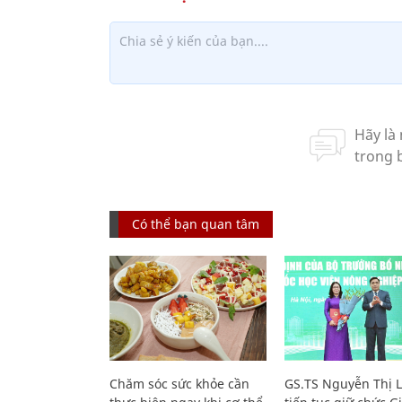
Có thể bạn quan tâm
Chăm sóc sức khỏe cần
GS.TS Nguyễn Thị 