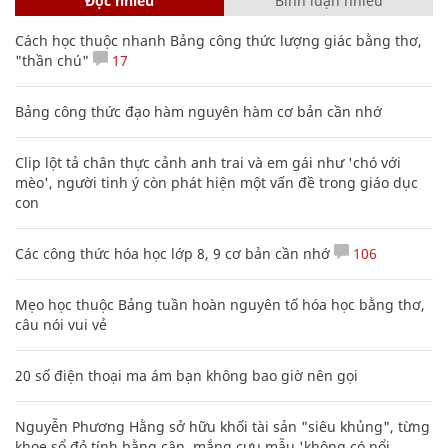
Đọc nhiều
Bình luận nhiều
Cách học thuộc nhanh Bảng công thức lượng giác bằng thơ,
"thần chú"
17
Bảng công thức đạo hàm nguyên hàm cơ bản cần nhớ
Clip lột tả chân thực cảnh anh trai và em gái như 'chó với
mèo', người tinh ý còn phát hiện một vấn đề trong giáo dục
con
Các công thức hóa học lớp 8, 9 cơ bản cần nhớ
106
Mẹo học thuộc Bảng tuần hoàn nguyên tố hóa học bằng thơ,
câu nói vui vẻ
20 số điện thoại ma ám bạn không bao giờ nên gọi
Nguyễn Phương Hằng sở hữu khối tài sản "siêu khủng", từng
khoe sổ đỏ tính bằng cân, mắng cựu mẫu 'không có nổi