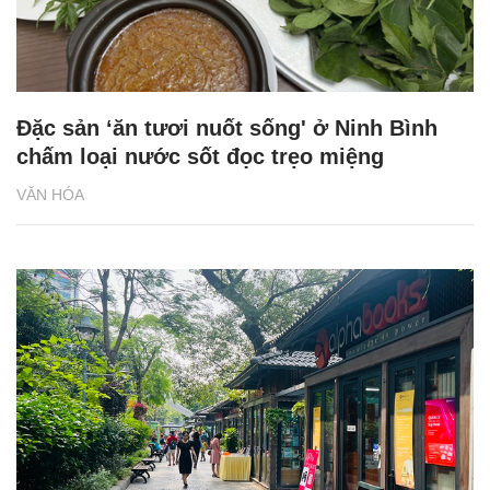
Đặc sản ‘ăn tươi nuốt sống' ở Ninh Bình
chấm loại nước sốt đọc trẹo miệng
VĂN HÓA