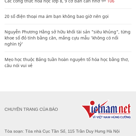
Các công thức hóa học lớp 8, 9 cơ bản cần nhớ
106
20 số điện thoại ma ám bạn không bao giờ nên gọi
Nguyễn Phương Hằng sở hữu khối tài sản "siêu khủng", từng
khoe sổ đỏ tính bằng cân, mắng cựu mẫu 'không có nổi
nghìn tỷ'
Mẹo học thuộc Bảng tuần hoàn nguyên tố hóa học bằng thơ,
câu nói vui vẻ
CHUYÊN TRANG CỦA BÁO
Tòa soạn: Tòa nhà Cục Tần Số, 115 Trần Duy Hưng Hà Nội