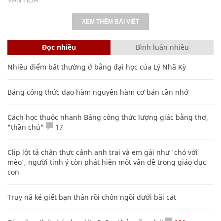
XEM THÊM BÀI VIẾT
Đọc nhiều
Bình luận nhiều
Nhiều điểm bất thường ở bằng đại học của Lý Nhã Kỳ
Bảng công thức đạo hàm nguyên hàm cơ bản cần nhớ
Cách học thuộc nhanh Bảng công thức lượng giác bằng thơ,
"thần chú"
17
Clip lột tả chân thực cảnh anh trai và em gái như 'chó với
mèo', người tinh ý còn phát hiện một vấn đề trong giáo dục
con
Truy nã kẻ giết bạn thân rồi chôn ngồi dưới bãi cát