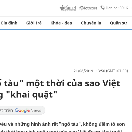
Hotline: 09161
Gia đình
Giới trẻ
Khỏe - đẹp
Chuyện lạ
Quân sự
21/08/2019 13:50 (GMT+07:00)
tàu" một thời của sao Việt
 "khai quật"
yêu và những hình ảnh rất "ngố tàu", không điểm tô son
ảnh thời học sinh ngây ngô của sao Việt được khai quật