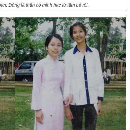
n. Đúng là thân cò mình hạc từ tấm bé rồi.