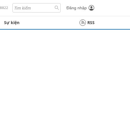
18822
Đăng nhập
Sự kiện
RSS