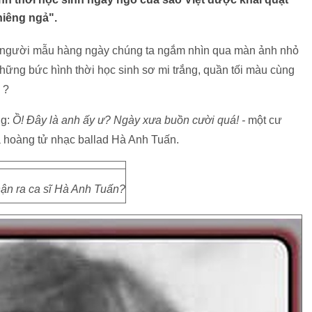
iêng ngả".
, người mẫu hàng ngày chúng ta ngắm nhìn qua màn ảnh nhỏ
ỉ những bức hình thời học sinh sơ mi trắng, quần tối màu cùng
 ?
ng:
Ồ! Đây là anh ấy ư? Ngày xưa buồn cười quá! -
một cư
a hoàng tử nhạc ballad Hà Anh Tuấn.
ận ra ca sĩ Hà Anh Tuấn?