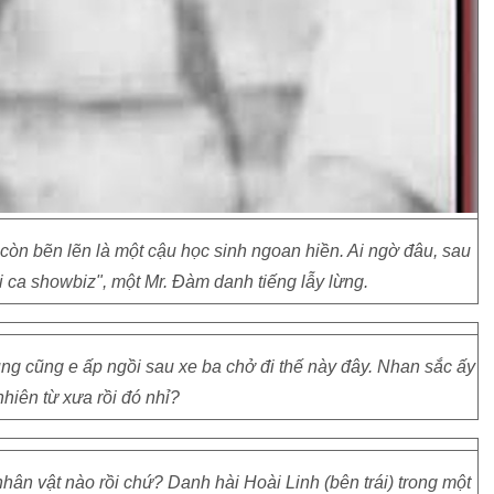
òn bẽn lẽn là một cậu học sinh ngoan hiền. Ai ngờ đâu, sau
i ca showbiz", một Mr. Đàm danh tiếng lẫy lừng.
ng cũng e ấp ngồi sau xe ba chở đi thế này đây. Nhan sắc ấy
nhiên từ xưa rồi đó nhỉ?
ân vật nào rồi chứ? Danh hài Hoài Linh (bên trái) trong một