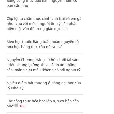
Bảng công thức đạo hàm nguyên hàm cơ
bản cần nhớ
Clip lột tả chân thực cảnh anh trai và em gái
như 'chó với mèo', người tinh ý còn phát
hiện một vấn đề trong giáo dục con
Mẹo học thuộc Bảng tuần hoàn nguyên tố
hóa học bằng thơ, câu nói vui vẻ
Nguyễn Phương Hằng sở hữu khối tài sản
"siêu khủng", từng khoe sổ đỏ tính bằng
cân, mắng cựu mẫu 'không có nổi nghìn tỷ'
Nhiều điểm bất thường ở bằng đại học của
Lý Nhã Kỳ
Các công thức hóa học lớp 8, 9 cơ bản cần
nhớ
106