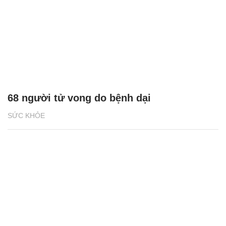
68 người tử vong do bệnh dại
SỨC KHỎE