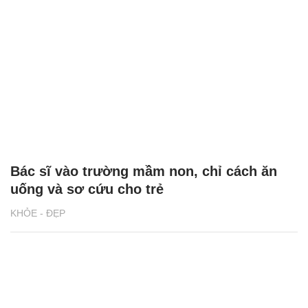
Bác sĩ vào trường mầm non, chỉ cách ăn
uống và sơ cứu cho trẻ
KHỎE - ĐẸP