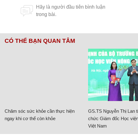
CÓ THỂ BẠN QUAN TÂM
Chăm sóc sức khỏe cần thực hiện
GS.TS Nguyễn Thị Lan ti
ngay khi cơ thể còn khỏe
chức Giám đốc Học viện
Việt Nam