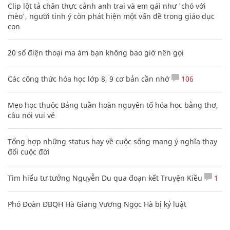
Clip lột tả chân thực cảnh anh trai và em gái như 'chó với
mèo', người tinh ý còn phát hiện một vấn đề trong giáo dục
con
20 số điện thoại ma ám bạn không bao giờ nên gọi
Các công thức hóa học lớp 8, 9 cơ bản cần nhớ
106
Mẹo học thuộc Bảng tuần hoàn nguyên tố hóa học bằng thơ,
câu nói vui vẻ
Tổng hợp những status hay về cuộc sống mang ý nghĩa thay
đổi cuộc đời
Tìm hiểu tư tưởng Nguyễn Du qua đoạn kết Truyện Kiều
1
Phó Đoàn ĐBQH Hà Giang Vương Ngọc Hà bị kỷ luật