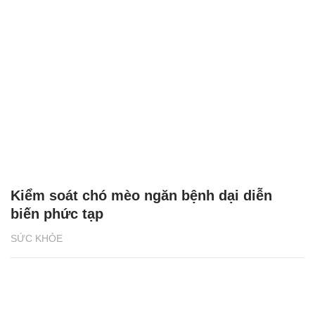
Kiểm soát chó mèo ngăn bệnh dại diễn
biến phức tạp
SỨC KHỎE