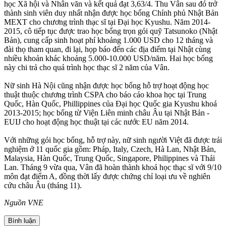
học Xã hội và Nhân văn và kết quả đạt 3,63/4. Thu Vân sau đó trở
thành sinh viên duy nhất nhận được học bổng Chính phủ Nhật Bản
MEXT cho chương trình thạc sĩ tại Đại học Kyushu. Năm 2014-
2015, cô tiếp tục được trao học bổng trọn gói quỹ Tatsunoko (Nhật
Bản), cung cấp sinh hoạt phí khoảng 1.000 USD cho 12 tháng và
đài thọ tham quan, đi lại, họp báo đến các địa điểm tại Nhật cùng
nhiều khoản khác khoảng 5.000-10.000 USD/năm. Hai học bổng
này chi trả cho quá trình học thạc sĩ 2 năm của Vân.
Nữ sinh Hà Nội cũng nhận được học bổng hỗ trợ hoạt động học
thuật thuộc chương trình CSPA cho báo cáo khoa học tại Trung
Quốc, Hàn Quốc, Phillippines của Đại học Quốc gia Kyushu khoá
2013-2015; học bổng từ Viện Liên minh châu Âu tại Nhật Bản -
EUIJ cho hoạt động học thuật tại các nước EU năm 2014.
Với những gói học bổng, hỗ trợ này, nữ sinh người Việt đã được trải
nghiệm ở 11 quốc gia gồm: Pháp, Italy, Czech, Hà Lan, Nhật Bản,
Malaysia, Hàn Quốc, Trung Quốc, Singapore, Philippines và Thái
Lan. Tháng 9 vừa qua, Vân đã hoàn thành khoá học thạc sĩ với 9/10
môn đạt điểm A, đồng thời lấy được chứng chỉ loại ưu về nghiên
cứu châu Âu (tháng 11).
Nguồn VNE
Bình luận