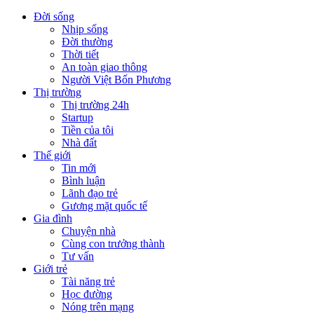
Đời sống
Nhịp sống
Đời thường
Thời tiết
An toàn giao thông
Người Việt Bốn Phương
Thị trường
Thị trường 24h
Startup
Tiền của tôi
Nhà đất
Thế giới
Tin mới
Bình luận
Lãnh đạo trẻ
Gương mặt quốc tế
Gia đình
Chuyện nhà
Cùng con trưởng thành
Tư vấn
Giới trẻ
Tài năng trẻ
Học đường
Nóng trên mạng