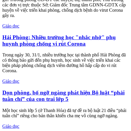
các đơn vị trực thuộc Sở; Giám đốc Trung tâm GDNN-GDTX cấp
huyện về việc triển khai phòng, chống dịch bệnh do virut Corona
gây ra.
Giáo dục
Hải Phòng: Nhiều trường học "nhắc nhở" phụ
huynh phòng chống vi rút Corona
Trong ngày 30, 31/1, nhiều trường học tại thành phố Hải Phòng đã
có thông báo gửi đến phụ huynh, học sinh về việc triển khai các
biện pháp phòng chống dịch viêm đường hô hấp cấp do vi rút
Corona.
Giáo dục
Dọn phòng, bố ngỡ ngàng phát hiện Bộ luật “phải
tuân chỉ” của con trai lớp 5
Một học sinh lớp 5 (ở Thanh Hóa) đã tự đề ra bộ luật 21 điều “phải
tuân chỉ” riêng cho bản thân khiến cha mẹ vô cùng ngỡ ngàng.
Giáo dục