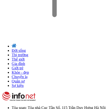
Đời sống
Thị trường
Thế giới
Gia đình
Giới trẻ
Khỏe - đẹp
Chuyện lạ
Quân sự
Sự kiện
Tòa soạn: Tòa nhà Cục Tần Số, 115 Trần Duy Hưng Hà Nội