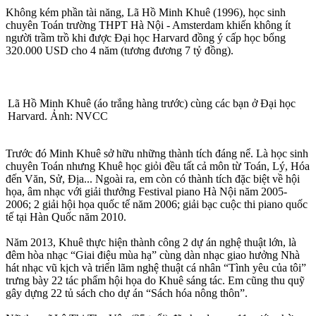
Không kém phần tài năng, Lã Hồ Minh Khuê (1996), học sinh
chuyên Toán trường THPT Hà Nội - Amsterdam khiến không ít
người trầm trồ khi được Đại học Harvard đồng ý cấp học bổng
320.000 USD cho 4 năm (tương đương 7 tỷ đồng).
Lã Hồ Minh Khuê (áo trắng hàng trước) cùng các bạn ở Đại học
Harvard. Ảnh: NVCC
Trước đó Minh Khuê sở hữu những thành tích đáng nể. Là học sinh
chuyên Toán nhưng Khuê học giỏi đều tất cả môn từ Toán, Lý, Hóa
đến Văn, Sử, Địa... Ngoài ra, em còn có thành tích đặc biệt về hội
họa, âm nhạc với giải thưởng Festival piano Hà Nội năm 2005-
2006; 2 giải hội họa quốc tế năm 2006; giải bạc cuộc thi piano quốc
tế tại Hàn Quốc năm 2010.
Năm 2013, Khuê thực hiện thành công 2 dự án nghệ thuật lớn, là
đêm hòa nhạc “Giai điệu mùa hạ” cùng dàn nhạc giao hưởng Nhà
hát nhạc vũ kịch và triển lãm nghệ thuật cá nhân “Tình yêu của tôi”
trưng bày 22 tác phẩm hội họa do Khuê sáng tác. Em cũng thu quỹ
gây dựng 22 tủ sách cho dự án “Sách hóa nông thôn”.