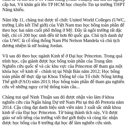
cấp hai, Vũ khăn gói lên TP HCM học chuyên Tin tại trường THPT
Năng khiếu.
Năm lớp 11, chàng trai được tổ chức United World Colleges (UWC,
trường Liên kết Thế giới) của Việt Nam trao học bổng toàn phần để
theo học hai năm cuối phổ thông ở Mỹ. Đây là ngôi trường rất đặc
biệt, chỉ có 200 học sinh đến từ hơn 80 quốc gia. Chủ tịch danh dự
của UWC là cố tổng thống Nam Phi Nelson Mandela và chủ tịch
đương nhiệm là nữ hoàng Jordan.
Vũ sau đó theo học ngành Kinh tế ở Đại học Princeton. Trong quá
trình học, cậu giành được học bổng toàn phần của Trung tâm
Nghiên cứu quốc tế và các khu vực của Princeton để tham gia một
khóa học về kinh tế - chính trị tại Nhật Bản năm 2012; Học bổng
toàn phần để thực tập tại Khoa Thống kê của Tổ chức Nông lương
Thế giới (FAO) năm 2013; Học bổng toàn phần để tham gia nghiên
cứu về những nguy cơ hệ thống toàn cầu...
Chàng trai quê Ninh Thuận sau đó được nhận vào làm ở khoa
nghiên cứu của Ngân hàng Dự trữ Nam Phi tại thủ đô Pretoria năm
2014. Cậu cũng đạt danh hiệu sinh viên năm 3 xuất sắc nhất khoa
kinh tế của Đại học Princeton. Từ bảng thành tích này, Vũ được
giáo sư nổi tiếng của trường viết thư giới thiệu và cùng lúc nhận
được học bổng của 8 trường đại học để làm nghiên cứu sinh.