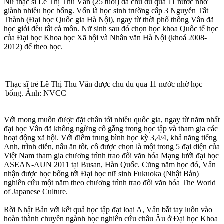
Nữ thạc sĩ Lê Thị Thu Vân (25 tuổi) đã chu du qua 11 nước nhờ
giành nhiều học bổng. Vốn là học sinh trường cấp 3 Nguyễn Tất
Thành (Đại học Quốc gia Hà Nội), ngay từ thời phổ thông Vân đã
học giỏi đều tất cả môn. Nữ sinh sau đó chọn học khoa Quốc tế học
của Đại học Khoa học Xã hội và Nhân văn Hà Nội (khoá 2008-
2012) để theo học.
Thạc sĩ trẻ Lê Thị Thu Vân được chu du qua 11 nước nhờ học
bổng. Ảnh: NVCC
Với mong muốn được đặt chân tới nhiều quốc gia, ngay từ năm nhất
đại học Vân đã không ngừng cố gắng trong học tập và tham gia các
hoạt động xã hội. Với điểm trung bình học kỳ 3,4/4, khả năng tiếng
Anh, trình diễn, nấu ăn tốt, cô được chọn là một trong 5 đại diện của
Việt Nam tham gia chương trình trao đổi văn hóa Mạng lưới đại học
ASEAN-AUN 2011 tại Busan, Hàn Quốc. Cũng năm học đó, Vân
nhận được học bổng tới Đại học nữ sinh Fukuoka (Nhật Bản)
nghiên cứu một năm theo chương trình trao đổi văn hóa The World
of Japanese Culture.
Rời Nhật Bản với kết quả học tập đạt loại A, Vân bắt tay luôn vào
hoàn thành chuyên ngành học nghiên cứu châu Âu ở Đại học Khoa