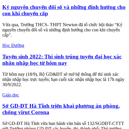
Kỷ nguyên chuyển đổi số và những định hướng cho
con khi chuyển cấp
Vừa qua, Trường THCS- THPT Newton đã tổ chức hội thảo “Kỷ
nguyên chuyển đổi số và những định hướng cho con khi chuyển
cấp”.
Học Đường
Tuyển sinh 2022: Thí sinh trúng tuyển đại học xác
nhận nhập học từ hôm nay
Từ hôm nay (18/9), Bộ GD&ĐT sẽ mở hệ thống để thí sinh xác
nhận nhập học trực tuyến; hạn cuối xác nhận nhập học là 17h ngày
30/9/2022.
Giáo dục
Sở GD-ĐT Hà Tĩnh triển khai phương án phòng,
chống virut Corona
Sở GD-ĐT Hà Tĩnh vừa ban hành văn bản số 132/SGDĐT-CTTT
gửi Trưởng phòng GD-ĐT các huyện, thị, thành phố; Thủ trưởng