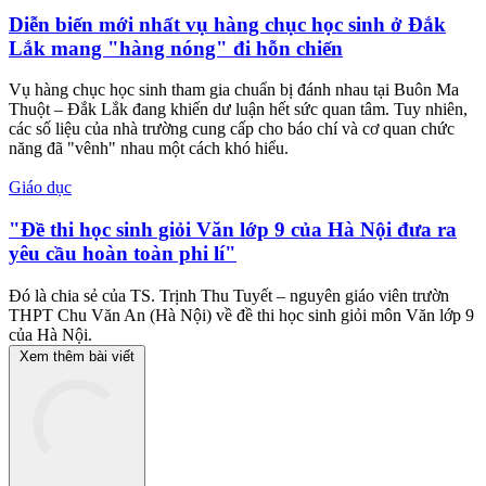
Diễn biến mới nhất vụ hàng chục học sinh ở Đắk
Lắk mang "hàng nóng" đi hỗn chiến
Vụ hàng chục học sinh tham gia chuẩn bị đánh nhau tại Buôn Ma
Thuột – Đắk Lắk đang khiến dư luận hết sức quan tâm. Tuy nhiên,
các số liệu của nhà trường cung cấp cho báo chí và cơ quan chức
năng đã "vênh" nhau một cách khó hiểu.
Giáo dục
"Đề thi học sinh giỏi Văn lớp 9 của Hà Nội đưa ra
yêu cầu hoàn toàn phi lí"
Đó là chia sẻ của TS. Trịnh Thu Tuyết – nguyên giáo viên trườn
THPT Chu Văn An (Hà Nội) về đề thi học sinh giỏi môn Văn lớp 9
của Hà Nội.
Xem thêm bài viết