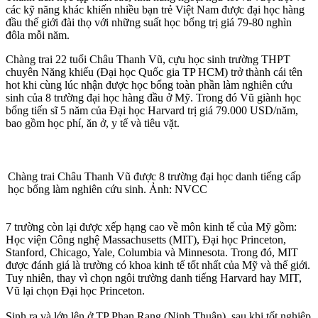
các kỹ năng khác khiến nhiều bạn trẻ Việt Nam được đại học hàng
đầu thế giới đài thọ với những suất học bổng trị giá 79-80 nghìn
đôla mỗi năm.
Chàng trai 22 tuổi Châu Thanh Vũ, cựu học sinh trường THPT
chuyên Năng khiếu (Đại học Quốc gia TP HCM) trở thành cái tên
hot khi cùng lúc nhận được học bổng toàn phần làm nghiên cứu
sinh của 8 trường đại học hàng đầu ở Mỹ. Trong đó Vũ giành học
bổng tiến sĩ 5 năm của Đại học Harvard trị giá 79.000 USD/năm,
bao gồm học phí, ăn ở, y tế và tiêu vặt.
Chàng trai Châu Thanh Vũ được 8 trường đại học danh tiếng cấp
học bổng làm nghiên cứu sinh. Ảnh: NVCC
7 trường còn lại được xếp hạng cao về môn kinh tế của Mỹ gồm:
Học viện Công nghệ Massachusetts (MIT), Đại học Princeton,
Stanford, Chicago, Yale, Columbia và Minnesota. Trong đó, MIT
được đánh giá là trường có khoa kinh tế tốt nhất của Mỹ và thế giới.
Tuy nhiên, thay vì chọn ngôi trường danh tiếng Harvard hay MIT,
Vũ lại chọn Đại học Princeton.
Sinh ra và lớn lên ở TP Phan Rang (Ninh Thuận), sau khi tốt nghiệp