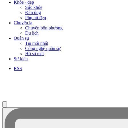
Khỏe - đẹp
Sức khỏe
Đàn ông
Phụ nữ đẹp
Chuyện lạ
Chuyện bốn phương
Du lịch
Quân sự
Tin mới nhất
Công nghệ quân sự
Hồ sơ mật
Sự kiện
RSS