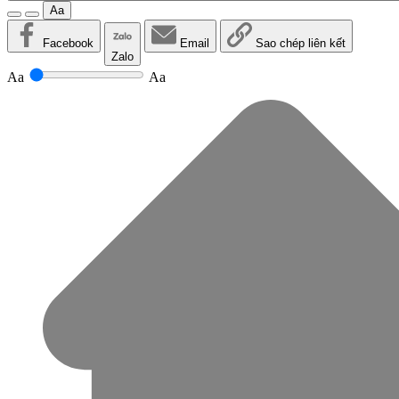
Aa
Facebook
Email
Sao chép liên kết
Zalo
Aa
Aa