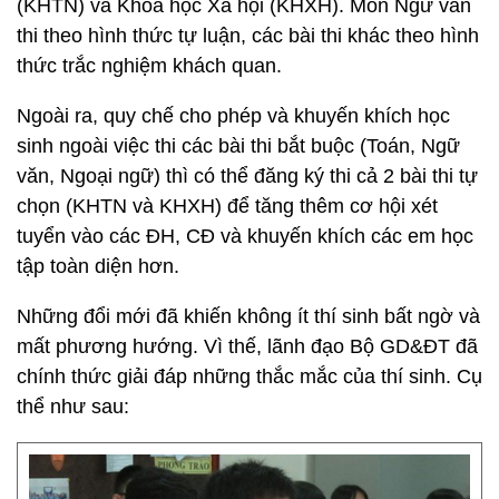
(KHTN) và Khoa học Xã hội (KHXH). Môn Ngữ văn
thi theo hình thức tự luận, các bài thi khác theo hình
thức trắc nghiệm khách quan.
Ngoài ra, quy chế cho phép và khuyến khích học
sinh ngoài việc thi các bài thi bắt buộc (Toán, Ngữ
văn, Ngoại ngữ) thì có thể đăng ký thi cả 2 bài thi tự
chọn (KHTN và KHXH) để tăng thêm cơ hội xét
tuyển vào các ĐH, CĐ và khuyến khích các em học
tập toàn diện hơn.
Những đổi mới đã khiến không ít thí sinh bất ngờ và
mất phương hướng. Vì thế, lãnh đạo Bộ GD&ĐT đã
chính thức giải đáp những thắc mắc của thí sinh. Cụ
thể như sau: