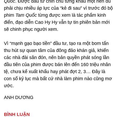
Quốc
. Được đầu tư chỉn chu từng khâu một nên dù
phải chịu nhiều áp lực của “kẻ đi sau” vì trước đó bộ
phim
Tam Quốc
từng được xem là tác phẩm kinh
điển, đạo diễn Cao Hy Hy vẫn tự tin phiên bản mới
sẽ chinh phục người xem.
Vì “mạnh gạo bạo tiền” đầu tư, tạo ra một bom tấn
thu hút sự quan tâm của đông đảo khán giả, khiến
các nhà đài săn đón, nên bản quyền phát sóng lần
đầu tiên của phim được bán lên đến 160 triệu nhân
tệ, chưa kể xuất khẩu hay phát đợt 2, 3… Đây là
con số kỷ lục mà bất cứ nhà làm phim nào cũng mơ
ước.
ANH DƯƠNG