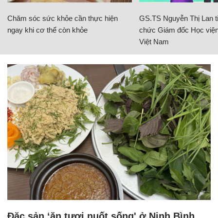
Chăm sóc sức khỏe cần thực hiện
GS.TS Nguyễn Thị Lan ti
ngay khi cơ thể còn khỏe
chức Giám đốc Học viện
Việt Nam
Đặc sản ‘ăn tươi nuốt sống' ở Ninh Bình