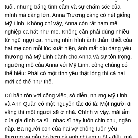
tuổi, nhưng bằng tình cảm và sự chăm sóc của
mình mà càng lớn, Anna Trương càng có nét giống
Mỹ Linh. Không chỉ vậy, Anna còn rất ham mê
nghiệp ca hát như mẹ. Không cần phải dùng nhiều
từ ngữ ngợi ca, nhưng nhìn hình ảnh thắm thiết của
hai mẹ con mỗi lúc xuất hiện, ánh mắt dịu dàng yêu
thương mà Mỹ Linh dành cho Anna và sự tôn trọng,
ngưỡng mộ của Anna với Mỹ Linh, công chúng có
thể hiểu: Phải có một tình yêu thật lòng thì cả hai
mới có thể như thế.
Dù bận rộn với công việc, sô diễn, nhưng Mỹ Linh
và Anh Quân có một nguyên tắc đó là: Một người đi
vắng thì một người sẽ ở nhà. Chính vì vậy, mái ấm
của gia đình ca sĩ - nhạc sĩ này luôn chỉn chu, ngăn
nắp. Ba người con của hai vợ chồng luôn yêu
thương và gắn bó hơn cả anh chị em ruột - điều mà