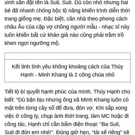
xinh xắn đặt tên là Suli, Suti. Dù còn nhỏ nhưng hai
bé đã nhanh chóng bộc lộ năng khiến trình diễn thời
trang giống mẹ. Đặc biệt, căn nhà theo phong cách
châu Âu của cặp vợ chồng người mẫu - nhạc sĩ này
luôn khiến bất cứ khán giả nào cũng phải trầm trồ
khen ngợi ngưỡng mộ.
Kết tinh tình yêu không khoảng cách của Thúy
Hạnh - Minh Khang là 2 công chúa nhỏ
Tiết lộ bí quyết hạnh phúc của mình, Thúy Hạnh cho
biết: “Dù bận bịu nhưng ông xã Minh Khang luôn có
mặt trên từng cây số để đưa, đón vợ. Khi sắp xong
việc ở công ty, chụp ảnh thời trang, làm MC hoặc đi
công tác, Hạnh chỉ cần bấm điện thoại: “Ba Suli,
Suti đi đón em nhé!”. Đúng giờ hẹn, “tài xế riêng” sẽ