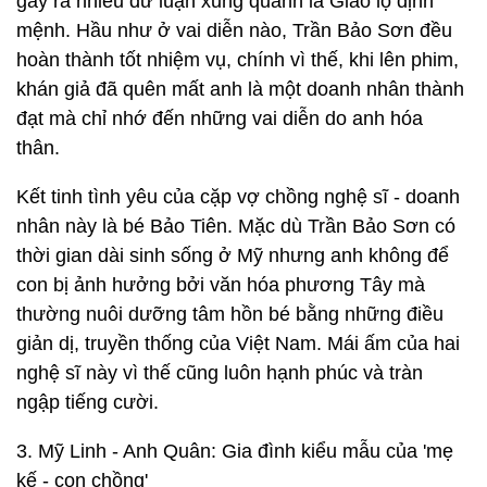
gây ra nhiều dư luận xung quanh là Giao lộ định
mệnh. Hầu như ở vai diễn nào, Trần Bảo Sơn đều
hoàn thành tốt nhiệm vụ, chính vì thế, khi lên phim,
khán giả đã quên mất anh là một doanh nhân thành
đạt mà chỉ nhớ đến những vai diễn do anh hóa
thân.
Kết tinh tình yêu của cặp vợ chồng nghệ sĩ - doanh
nhân này là bé Bảo Tiên. Mặc dù Trần Bảo Sơn có
thời gian dài sinh sống ở Mỹ nhưng anh không để
con bị ảnh hưởng bởi văn hóa phương Tây mà
thường nuôi dưỡng tâm hồn bé bằng những điều
giản dị, truyền thống của Việt Nam. Mái ấm của hai
nghệ sĩ này vì thế cũng luôn hạnh phúc và tràn
ngập tiếng cười.
3. Mỹ Linh - Anh Quân: Gia đình kiểu mẫu của 'mẹ
kế - con chồng'