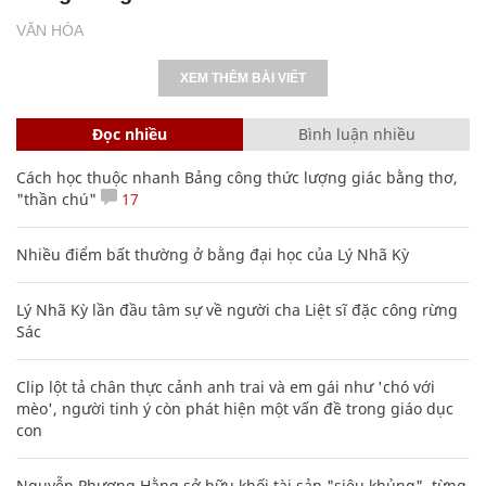
VĂN HÓA
XEM THÊM BÀI VIẾT
Đọc nhiều
Bình luận nhiều
Cách học thuộc nhanh Bảng công thức lượng giác bằng thơ,
"thần chú"
17
Nhiều điểm bất thường ở bằng đại học của Lý Nhã Kỳ
Lý Nhã Kỳ lần đầu tâm sự về người cha Liệt sĩ đặc công rừng
Sác
Clip lột tả chân thực cảnh anh trai và em gái như 'chó với
mèo', người tinh ý còn phát hiện một vấn đề trong giáo dục
con
Nguyễn Phương Hằng sở hữu khối tài sản "siêu khủng", từng