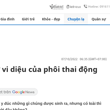
Hotline: 09161
Gia đình
Giới trẻ
Khỏe - đẹp
Chuyện lạ
Quân sự
07/10/2022 06:35 (GMT+07:00)
vi diệu của phôi thai động
 y đúc những gì chúng được sinh ra, nhưng có loài thì
ưới đây không?