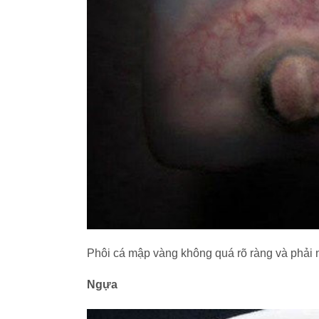
Phôi cá mập vàng không quá rõ ràng và phải n
Ngựa