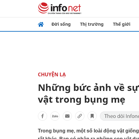
Đời sống
Thị trường
Thế giới
CHUYỆN LẠ
Những bức ảnh về sự 
vật trong bụng mẹ
Trong bụng mẹ, một số loài động vật giống
rất khác. Bạn có nhận ra những con vật d