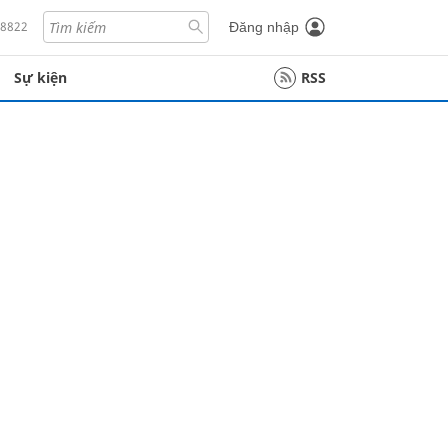
18822
Đăng nhập
Sự kiện
RSS