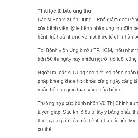
Thải lọc tế bào ung thư
Bác sĩ Phạm Xuân Dũng – Phó giám đốc Bệnh 
của bệnh viện, tỷ lệ bệnh nhân ung thư đến b
bệnh trẻ hoá nhưng về mặt thực tế ghi nhận 
Tại Bệnh viện Ung bướu TP.HCM, nếu như trư
trên 50 thì ngày nay nhiều người trẻ tuổi cũn
Ngoài ra, bác sĩ Dũng cho biết, số bệnh nhân 
pháp không khoa học khác cũng ngày càng tăng
nhân bỏ qua giai đoạn vàng của bệnh.
Trường hợp của bệnh nhân Vũ Thị Chính trú tạ
tuyến giáp. Sau khi điều trị tây y bằng phẫu t
thư tuyến giáp của một bệnh nhân từ bên Mỹ, 
cơ thể.