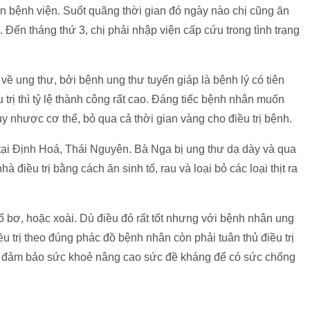
n bệnh viện. Suốt quãng thời gian đó ngày nào chị cũng ăn
Đến tháng thứ 3, chị phải nhập viện cấp cứu trong tình trạng
về ung thư, bởi bệnh ung thư tuyến giáp là bệnh lý có tiên
u trị thì tỷ lệ thành công rất cao. Đáng tiếc bệnh nhân muốn
uy nhược cơ thể, bỏ qua cả thời gian vàng cho điều trị bệnh.
tại Định Hoá, Thái Nguyên. Bà Nga bị ung thư dạ dày và qua
 điều trị bằng cách ăn sinh tố, rau và loại bỏ các loại thịt ra
tố bơ, hoặc xoài. Dù điều đó rất tốt nhưng với bệnh nhân ung
u trị theo đúng phác đồ bệnh nhân còn phải tuân thủ điều trị
t, đảm bảo sức khoẻ nâng cao sức đề kháng để có sức chống