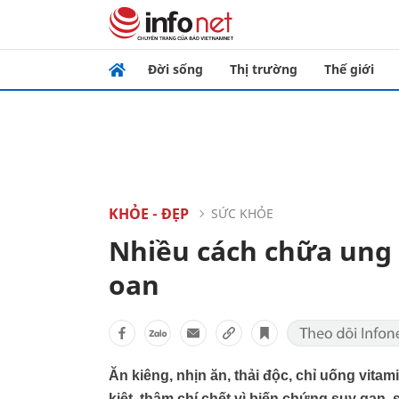
Đời sống
Thị trường
Thế giới
KHỎE - ĐẸP
SỨC KHỎE
Nhiều cách chữa ung
oan
Ăn kiêng, nhịn ăn, thải độc, chỉ uống vit
kiệt, thậm chí chết vì biến chứng suy gan,