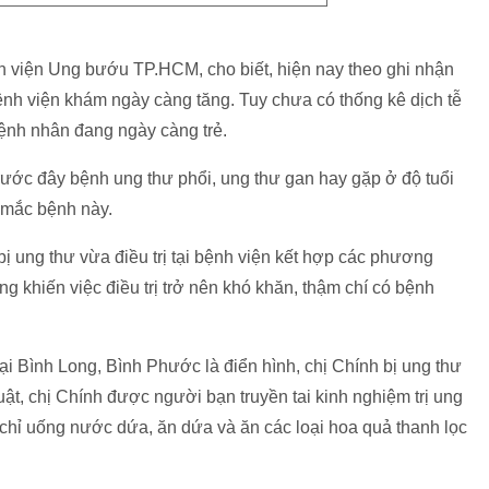
viện Ung bướu TP.HCM, cho biết, hiện nay theo ghi nhận
ệnh viện khám ngày càng tăng. Tuy chưa có thống kê dịch tễ
bệnh nhân đang ngày càng trẻ.
ớc đây bệnh ung thư phổi, ung thư gan hay gặp ở độ tuổi
g mắc bệnh này.
bị ung thư vừa điều trị tại bệnh viện kết hợp các phương
 khiến việc điều trị trở nên khó khăn, thậm chí có bệnh
i Bình Long, Bình Phước là điển hình, chị Chính bị ung thư
huật, chị Chính được người bạn truyền tai kinh nghiệm trị ung
chỉ uống nước dứa, ăn dứa và ăn các loại hoa quả thanh lọc