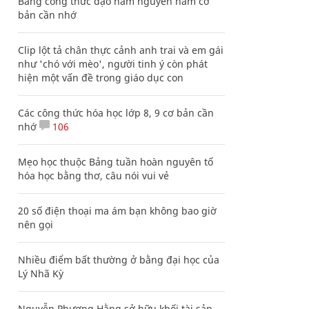
Bảng công thức đạo hàm nguyên hàm cơ
bản cần nhớ
Clip lột tả chân thực cảnh anh trai và em gái
như 'chó với mèo', người tinh ý còn phát
hiện một vấn đề trong giáo dục con
Các công thức hóa học lớp 8, 9 cơ bản cần
nhớ
106
Mẹo học thuộc Bảng tuần hoàn nguyên tố
hóa học bằng thơ, câu nói vui vẻ
20 số điện thoại ma ám bạn không bao giờ
nên gọi
Nhiều điểm bất thường ở bằng đại học của
Lý Nhã Kỳ
Nguyễn Phương Hằng sở hữu khối tài sản