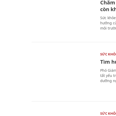
Chăm 
còn k
Sức khỏe
hưởng củ
môi trườ
SỨC KHỎ
Tìm hư
Phó Giám
tất yếu 
dưỡng ng
SỨC KHỎ