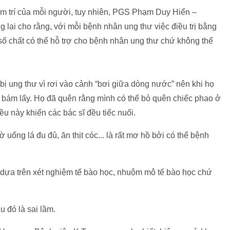
âm trí của mỗi người, tuy nhiên, PGS Phạm Duy Hiển –
ại cho rằng, với mỗi bệnh nhân ung thư việc điều trị bằng
số chất có thể hỗ trợ cho bệnh nhân ung thư chứ không thể
ị ung thư vì rơi vào cảnh “bơi giữa dòng nước” nên khi họ
ố bám lấy. Họ đã quên rằng mình có thể bỏ quên chiếc phao ở
ều này khiến các bác sĩ đều tiếc nuối.
uống lá đu đủ, ăn thịt cóc... là rất mơ hồ bởi có thể bệnh
 dựa trên xét nghiệm tế bào học, nhuộm mô tế bào học chứ
u đó là sai lầm.