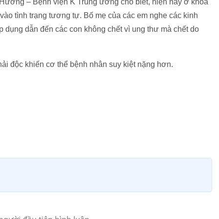
 Hương – Bệnh viện K Trung ương cho biết, hiện nay ở khoa
 vào tình trạng tương tự. Bố mẹ của các em nghe các kinh
 dụng dẫn đến các con không chết vì ung thư mà chết do
hải độc khiến cơ thể bệnh nhân suy kiệt nặng hơn.