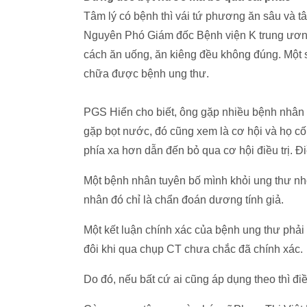
Tâm lý có bệnh thì vái tứ phương ăn sâu và t
Nguyên Phó Giám đốc Bệnh viện K trung ương l
cách ăn uống, ăn kiêng đều không đúng. Một 
chữa được bệnh ung thư.
PGS Hiển cho biết, ông gặp nhiều bệnh nhân b
gặp bọt nước, đó cũng xem là cơ hội và họ c
phía xa hơn dẫn đến bỏ qua cơ hội điều trị. Đi
Một bệnh nhân tuyên bố mình khỏi ung thư nhờ 
nhân đó chỉ là chẩn đoán dương tính giả.
Một kết luận chính xác của bệnh ung thư phải
đôi khi qua chụp CT chưa chắc đã chính xác.
Do đó, nếu bất cứ ai cũng áp dụng theo thì điề