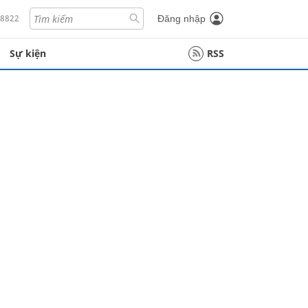
18822
Đăng nhập
Sự kiện
RSS