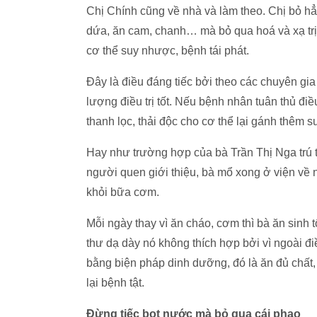
Chị Chính cũng về nhà và làm theo. Chị bỏ hẳ
dứa, ăn cam, chanh… mà bỏ qua hoá và xạ trị. 
cơ thể suy nhược, bệnh tái phát.
Đây là điều đáng tiếc bởi theo các chuyên gia 
lượng điều trị tốt. Nếu bệnh nhân tuân thủ điề
thanh lọc, thải độc cho cơ thể lại gánh thêm s
Hay như trường hợp của bà Trần Thị Nga trú 
người quen giới thiệu, bà mổ xong ở viện về nhà
khỏi bữa cơm.
Mỗi ngày thay vì ăn cháo, cơm thì bà ăn sinh 
thư dạ dày nó không thích hợp bởi vì ngoài điề
bằng biện pháp dinh dưỡng, đó là ăn đủ chấ
lại bệnh tật.
Đừng tiếc bọt nước mà bỏ qua cái phao