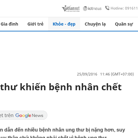
Hotline: 09161
Gia đình
Giới trẻ
Khỏe - đẹp
Chuyện lạ
Quân sự
25/09/2016 11:46 (GMT+07:00)
 thư khiến bệnh nhân chết
amin dẫn đến nhiều bệnh nhân ung thư bị nặng hơn, suy
 suy thận chứ không phải chết vì bệnh ung thư.