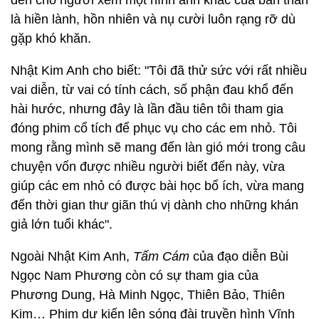
đến cho người xem một hình ảnh khác của bản thân
là hiền lành, hồn nhiên và nụ cười luôn rạng rỡ dù
gặp khó khăn.
Nhật Kim Anh cho biết: "Tôi đã thử sức với rất nhiều
vai diễn, từ vai có tính cách, số phận đau khổ đến
hài hước, nhưng đây là lần đầu tiên tôi tham gia
đóng phim cổ tích để phục vụ cho các em nhỏ. Tôi
mong rằng mình sẽ mang đến làn gió mới trong câu
chuyện vốn được nhiều người biết đến này, vừa
giúp các em nhỏ có được bài học bổ ích, vừa mang
đến thời gian thư giãn thú vị dành cho những khán
giả lớn tuổi khác".
Ngoài Nhật Kim Anh,
Tấm Cám
của đạo diễn Bùi
Ngọc Nam Phương còn có sự tham gia của
Phương Dung, Hà Minh Ngọc, Thiên Bảo, Thiên
Kim… Phim dự kiến lên sóng đài truyền hình Vĩnh