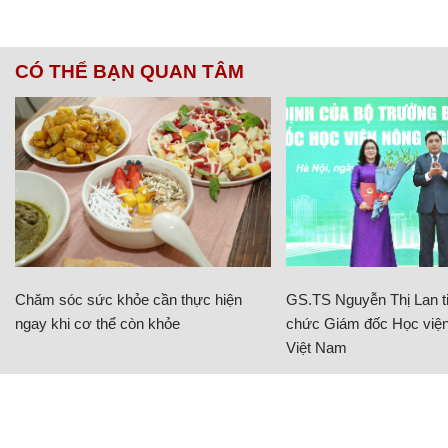
CÓ THỂ BẠN QUAN TÂM
Chăm sóc sức khỏe cần thực hiện
GS.TS Nguyễn Thị Lan ti
ngay khi cơ thể còn khỏe
chức Giám đốc Học viện
Việt Nam