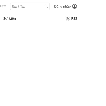
18822
Đăng nhập
Sự kiện
RSS