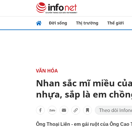
Đời sống
Thị trường
Thế giới
VĂN HÓA
Nhan sắc mĩ miều của
nhựa, sắp là em chồ
Ông Thoại Liên - em gái ruột của Ông Cao