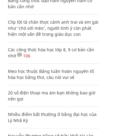
Bảng công thức đạo hàm nguyên hàm cơ
bản cần nhớ
Clip lột tả chân thực cảnh anh trai và em gái
như 'chó với mèo', người tinh ý còn phát
hiện một vấn đề trong giáo dục con
Các công thức hóa học lớp 8, 9 cơ bản cần
nhớ
106
Mẹo học thuộc Bảng tuần hoàn nguyên tố
hóa học bằng thơ, câu nói vui vẻ
20 số điện thoại ma ám bạn không bao giờ
nên gọi
Nhiều điểm bất thường ở bằng đại học của
Lý Nhã Kỳ
Nguyễn Phương Hằng sở hữu khối tài sản