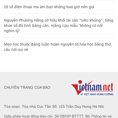
Các công thức hóa học lớp 8, 9 cơ bản cần nhớ
106
20 số điện thoại ma ám bạn không bao giờ nên gọi
Nguyễn Phương Hằng sở hữu khối tài sản "siêu khủng", từng
khoe sổ đỏ tính bằng cân, mắng cựu mẫu 'không có nổi
nghìn tỷ'
Mẹo học thuộc Bảng tuần hoàn nguyên tố hóa học bằng thơ,
câu nói vui vẻ
CHUYÊN TRANG CỦA BÁO