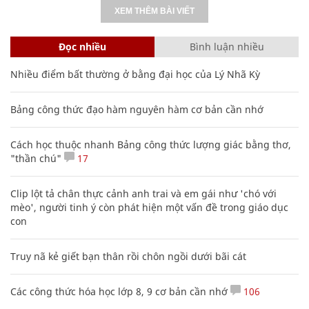
VĂN HÓA
XEM THÊM BÀI VIẾT
Đọc nhiều
Bình luận nhiều
Nhiều điểm bất thường ở bằng đại học của Lý Nhã Kỳ
Bảng công thức đạo hàm nguyên hàm cơ bản cần nhớ
Cách học thuộc nhanh Bảng công thức lượng giác bằng thơ,
"thần chú"
17
Clip lột tả chân thực cảnh anh trai và em gái như 'chó với
mèo', người tinh ý còn phát hiện một vấn đề trong giáo dục
con
Truy nã kẻ giết bạn thân rồi chôn ngồi dưới bãi cát