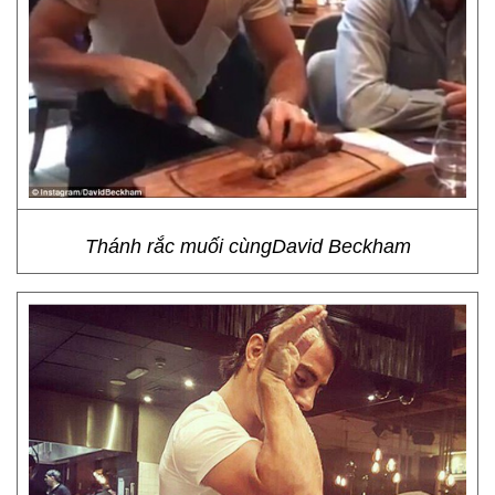
Thánh rắc muối cùngDavid Beckham