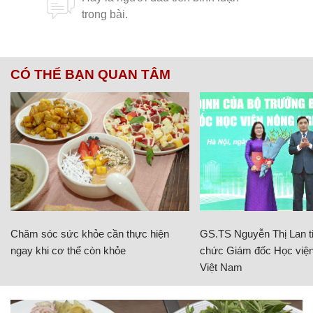
CÓ THỂ BẠN QUAN TÂM
Chăm sóc sức khỏe cần thực hiện
GS.TS Nguyễn Thị Lan ti
ngay khi cơ thể còn khỏe
chức Giám đốc Học viện
Việt Nam