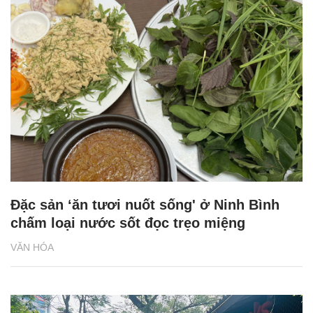
Đặc sản ‘ăn tươi nuốt sống' ở Ninh Bình
chấm loại nước sốt đọc trẹo miệng
VĂN HÓA