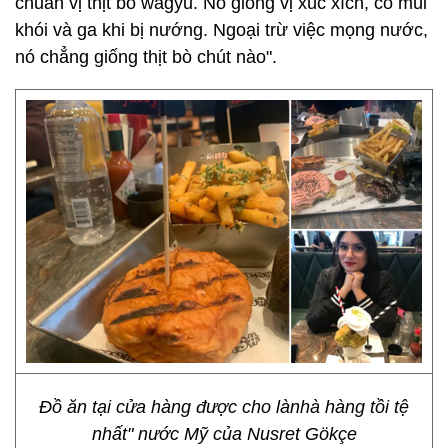
chuẩn vị thịt bò wagyu. Nó giống vị xúc xích, có mùi
khói và ga khi bị nướng. Ngoại trừ việc mọng nước,
nó chẳng giống thịt bò chút nào".
Đồ ăn tại cửa hàng được cho lànhà hàng tồi tệ
nhất" nước Mỹ của Nusret Gökçe