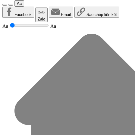
Aa
Facebook
Email
Sao chép liên kết
Zalo
Aa
Aa