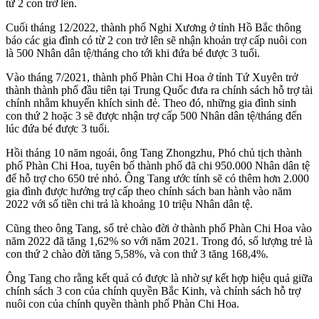
từ 2 con trở lên.
Cuối tháng 12/2022, thành phố Nghi Xương ở tỉnh Hồ Bắc thông
báo các gia đình có từ 2 con trở lên sẽ nhận khoản trợ cấp nuôi con
là 500 Nhân dân tệ/tháng cho tới khi đứa bé được 3 tuổi.
Vào tháng 7/2021, thành phố Phàn Chi Hoa ở tỉnh Tứ Xuyên trở
thành thành phố đầu tiên tại Trung Quốc đưa ra chính sách hỗ trợ tài
chính nhằm khuyến khích sinh đẻ. Theo đó, những gia đình sinh
con thứ 2 hoặc 3 sẽ được nhận trợ cấp 500 Nhân dân tệ/tháng đến
lúc đứa bé được 3 tuổi.
Hồi tháng 10 năm ngoái, ông Tang Zhongzhu, Phó chủ tịch thành
phố Phàn Chi Hoa, tuyên bố thành phố đã chi 950.000 Nhân dân tệ
để hỗ trợ cho 650 trẻ nhỏ. Ông Tang ước tính sẽ có thêm hơn 2.000
gia đình được hưởng trợ cấp theo chính sách ban hành vào năm
2022 với số tiền chi trả là khoảng 10 triệu Nhân dân tệ.
Cũng theo ông Tang, số trẻ chào đời ở thành phố Phàn Chi Hoa vào
năm 2022 đã tăng 1,62% so với năm 2021. Trong đó, số lượng trẻ là
con thứ 2 chào đời tăng 5,58%, và con thứ 3 tăng 168,4%.
Ông Tang cho rằng kết quả có được là nhờ sự kết hợp hiệu quả giữa
chính sách 3 con của chính quyền Bắc Kinh, và chính sách hỗ trợ
nuôi con của chính quyền thành phố Phàn Chi Hoa.