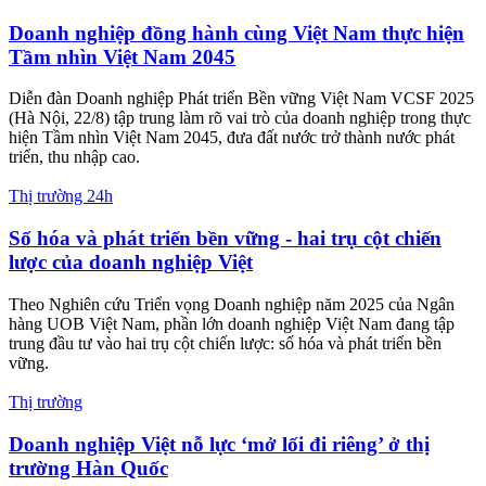
phòng Tổng Đại lý GenCasa/GenBella, Generali triển khai chuyến
xe “Hành trình kết nối trăm điểm tin cậy”.
Nhà đất
Izumi City - Cơ hội an cư và đầu tư bền vững tại
khu Đông TP.HCM
Trong bối cảnh hạ tầng phía Đông TP.HCM đang bước vào giai
đoạn tăng tốc đồng bộ, thị trường bất động sản ven sông Đồng Nai
bắt đầu quá trình tái định vị giá trị mạnh mẽ.
Thị trường 24h
BAT Việt Nam tiếp tục trao quyền kinh tế cho phụ
nữ vùng biên Tây Ninh
Hơn 100 phụ nữ diện nghèo và cận nghèo ở 3 xã Đông Thành, Mỹ
Quý, Nhơn Hòa Lập vừa tiếp cận nguồn vốn vay không lãi suất từ
chương trình “Trao quyền cho phụ nữ” do BAT Việt Nam cùng Hội
Liên hiệp Phụ nữ tỉnh Tây Ninh triển khai giai đoạn 2025-2026.
Thị trường