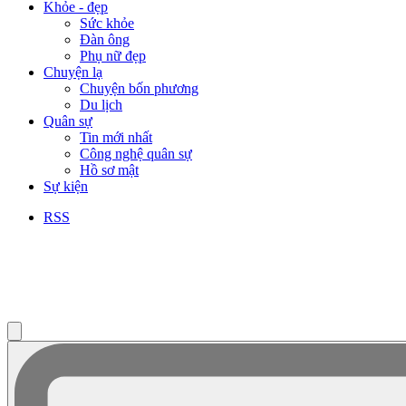
Khỏe - đẹp
Sức khỏe
Đàn ông
Phụ nữ đẹp
Chuyện lạ
Chuyện bốn phương
Du lịch
Quân sự
Tin mới nhất
Công nghệ quân sự
Hồ sơ mật
Sự kiện
RSS