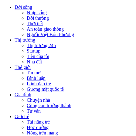
Đời sống
Nhịp sống
Đời thường
Thời tiết
An toàn giao thông
Người Việt Bốn Phương
Thị trường
Thị trường 24h
Startup
Tiền của tôi
Nhà đất
Thế giới
Tin mới
Bình luận
Lãnh đạo trẻ
Gương mặt quốc tế
Gia đình
Chuyện nhà
Cùng con trưởng thành
Tư vấn
Giới trẻ
Tài năng trẻ
Học đường
Nóng trên mạng