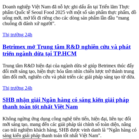
Người Việt ở Canada thắp lửa cho giấc mơ ô tô điện
Từ phòng thí nghiệm nhỏ ở Sherbrooke (Canada), những nhà khoa
học Việt Nam lặng lẽ nghiên cứu pin, thuật toán và AI cho ô tô điện
– với niềm tin một ngày sẽ ứng dụng trên xe Việt.
Thị trường
Sữa tươi thanh trùng ít đường Dalatmilk - lựa chọn
mới lành mạnh cho cả gia đình
Sản phẩm mới vừa ra mắt của Dalatmilk có hàm lượng đường bổ
sung giảm hơn 32% so với phiên bản Có đường, giữ nguyên những
giá trị của dòng sản phẩm Sữa tươi thanh trùng với thành phần hoàn
toàn từ sữa tươi cao nguyên, hương vị thơm ngon đặc trưng.
Thị trường 24h
Doanh nghiệp đồng hành cùng Việt Nam thực hiện
Tầm nhìn Việt Nam 2045
Diễn đàn Doanh nghiệp Phát triển Bền vững Việt Nam VCSF 2025
(Hà Nội, 22/8) tập trung làm rõ vai trò của doanh nghiệp trong thực