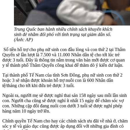
Trung Quốc ban hành nhiều chính sách khuyến khích
sinh đẻ nhằm đối phó với tình trạng sụt giảm dân số.
(Ảnh: AP)
Số tiền hỗ trợ cho phụ nữ sinh con đầu lòng và con thứ 2 tại Thâm
Quyến sẽ lần lượt là 7.500 và 11.000 Nhân dân tệ cho tới lúc trẻ
được 3 tuổi. Đây là thông tin nằm trong văn bản mới được cơ quan
y tế thành phố Thâm Quyến công khai để thăm dò ý kiến dư luận.
Tại thành phố Tế Nam của tỉnh Sơn Đông, phụ nữ sinh con thứ 2
hoặc 3 sẽ nhận được khoản hỗ trợ nuôi con là 600 Nhân dân
tệ/tháng cho tới khi đứa trẻ được 3 tuổi.
Ngoài ra, người mẹ sẽ được nghỉ thai sản 158 ngày sau mỗi lần sinh
con. Người cha cũng sẽ được nghỉ ít nhất 15 ngày để chăm sóc vợ
con. Những cặp đôi đang nuôi con dưới 3 tuổi sẽ được nghỉ phép
hàng năm 10 ngày trở lên.
Chính quyền Tế Nam cho hay các chính sách ưu đãi về nhà ở, chăm
sóc y tế và giáo dục cũng được áp dụng đối với những gia đình có