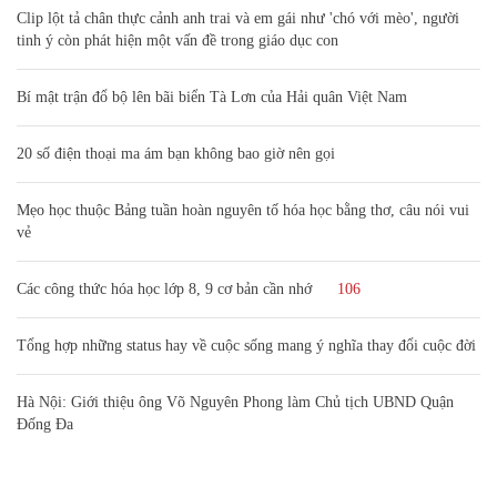
Clip lột tả chân thực cảnh anh trai và em gái như 'chó với mèo', người
tinh ý còn phát hiện một vấn đề trong giáo dục con
Bí mật trận đổ bộ lên bãi biển Tà Lơn của Hải quân Việt Nam
20 số điện thoại ma ám bạn không bao giờ nên gọi
Mẹo học thuộc Bảng tuần hoàn nguyên tố hóa học bằng thơ, câu nói vui
vẻ
Các công thức hóa học lớp 8, 9 cơ bản cần nhớ
106
Tổng hợp những status hay về cuộc sống mang ý nghĩa thay đổi cuộc đời
Hà Nội: Giới thiệu ông Võ Nguyên Phong làm Chủ tịch UBND Quận
Đống Đa