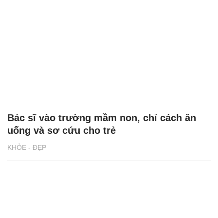
Bác sĩ vào trường mầm non, chỉ cách ăn
uống và sơ cứu cho trẻ
KHỎE - ĐẸP