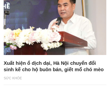
Xuất hiện ổ dịch dại, Hà Nội chuyển đổi
sinh kế cho hộ buôn bán, giết mổ chó mèo
SỨC KHỎE