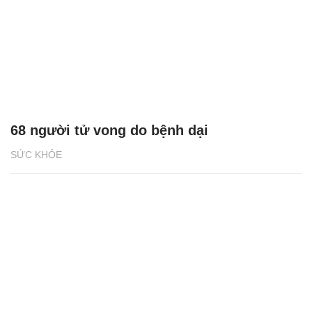
68 người tử vong do bệnh dại
SỨC KHỎE