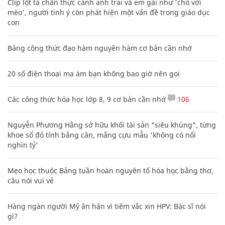
Clip lột tả chân thực cảnh anh trai và em gái như 'chó với
mèo', người tinh ý còn phát hiện một vấn đề trong giáo dục
con
Bảng công thức đạo hàm nguyên hàm cơ bản cần nhớ
20 số điện thoại ma ám bạn không bao giờ nên gọi
Các công thức hóa học lớp 8, 9 cơ bản cần nhớ
106
Nguyễn Phương Hằng sở hữu khối tài sản "siêu khủng", từng
khoe sổ đỏ tính bằng cân, mắng cựu mẫu 'không có nổi
nghìn tỷ'
Mẹo học thuộc Bảng tuần hoàn nguyên tố hóa học bằng thơ,
câu nói vui vẻ
Hàng ngàn người Mỹ ân hận vì tiêm vắc xin HPV: Bác sĩ nói
gì?