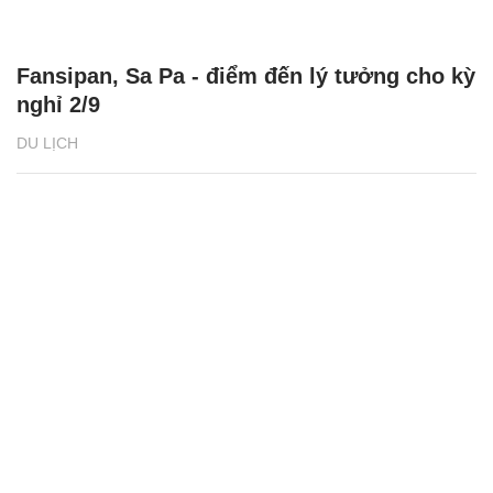
Fansipan, Sa Pa - điểm đến lý tưởng cho kỳ
nghỉ 2/9
DU LỊCH