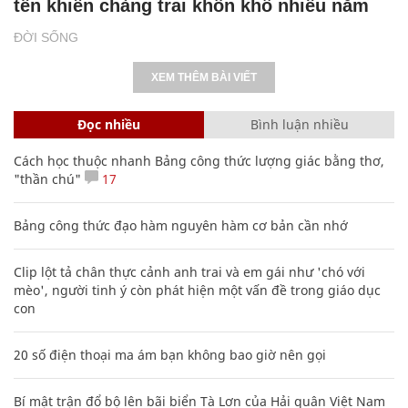
tên khiến chàng trai khốn khổ nhiều năm
ĐỜI SỐNG
XEM THÊM BÀI VIẾT
Đọc nhiều
Bình luận nhiều
Cách học thuộc nhanh Bảng công thức lượng giác bằng thơ,
"thần chú"
17
Bảng công thức đạo hàm nguyên hàm cơ bản cần nhớ
Clip lột tả chân thực cảnh anh trai và em gái như 'chó với
mèo', người tinh ý còn phát hiện một vấn đề trong giáo dục
con
20 số điện thoại ma ám bạn không bao giờ nên gọi
Bí mật trận đổ bộ lên bãi biển Tà Lơn của Hải quân Việt Nam