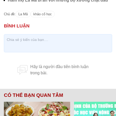
Hầm mộ La Mã bí ẩn với những bộ xương chặt đầu
Chủ đề:
La Mã
khảo cổ học
CÓ THỂ BẠN QUAN TÂM