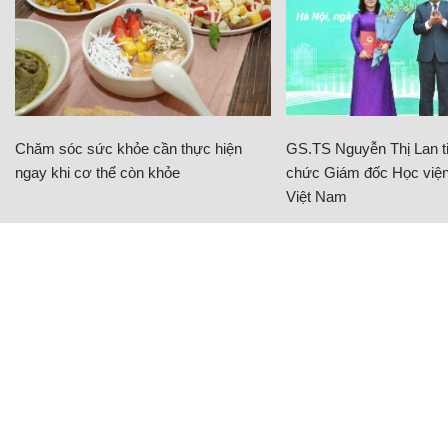
Chăm sóc sức khỏe cần thực hiện
GS.TS Nguyễn Thị Lan ti
ngay khi cơ thể còn khỏe
chức Giám đốc Học viện
Việt Nam