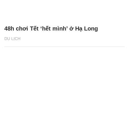
48h chơi Tết ‘hết mình’ ở Hạ Long
DU LỊCH