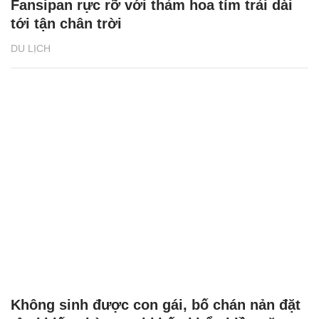
Fansipan rực rỡ với thảm hoa tím trải dài
tới tận chân trời
DU LỊCH
Không sinh được con gái, bố chán nản đặt