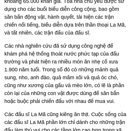
khoảng 65.000 khán giả. Tòa nhà chủ yếu được sử
dụng cho các buổi biểu diễn công cộng, bao gồm
săn bắn động vật, hành quyết, tái hiện các trận
chiến nổi tiếng, biểu diễn dựa trên thần thoại La Mã,
và tất nhiên, các trận đấu của đấu sĩ.
Các nhà nghiên cứu đã sử dụng công nghệ để
khám phá hệ thống thoát nước phức tạp của đấu
trường và phát hiện ra nhiều món ăn nhẹ cổ xưa
1.900 năm tuổi. Trong số đó có những mảnh quả
sung, nho, anh đào, quả mâm xôi và quả óc chó,
cũng như xương của gấu và mèo lớn, có lẽ là phần
còn lại của những con vật được dùng để săn bắn
hoặc buộc phải chiến đấu với nhau để mua vui.
Các đấu sĩ La Mã cũng kiêng ăn thịt. Cuộc sống của
các đấu sĩ La Mã phần lớn chỉ dành cho những trận
đấu làm thú vui cho các tầng lớp cao hơn trong xã