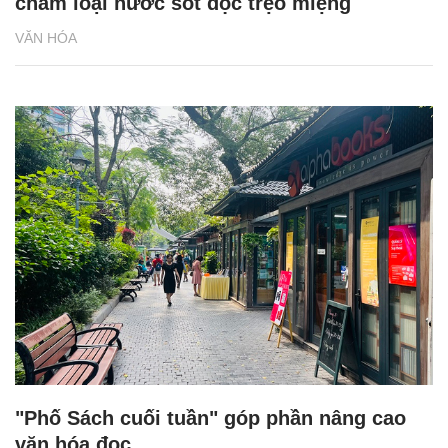
chấm loại nước sốt đọc trẹo miệng
VĂN HÓA
"Phố Sách cuối tuần" góp phần nâng cao
văn hóa đọc