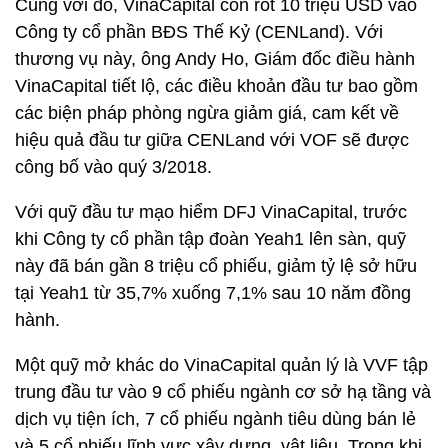
Cùng với đó, VinaCapital còn rót 10 triệu USD vào
Công ty cổ phần BĐS Thế Kỷ (CENLand). Với
thương vụ này, ông Andy Ho, Giám đốc điều hành
VinaCapital tiết lộ, các điều khoản đầu tư bao gồm
các biện pháp phòng ngừa giảm giá, cam kết về
hiệu quả đầu tư giữa CENLand với VOF sẽ được
công bố vào quý 3/2018.
Với quỹ đầu tư mạo hiểm DFJ VinaCapital, trước
khi Công ty cổ phần tập đoàn Yeah1 lên sàn, quỹ
này đã bán gần 8 triệu cổ phiếu, giảm tỷ lệ sở hữu
tại Yeah1 từ 35,7% xuống 7,1% sau 10 năm đồng
hành.
Một quỹ mở khác do VinaCapital quản lý là VVF tập
trung đầu tư vào 9 cổ phiếu ngành cơ sở hạ tầng và
dịch vụ tiện ích, 7 cổ phiếu ngành tiêu dùng bán lẻ
và 5 cổ phiếu lĩnh vực xây dựng, vật liệu. Trong khi