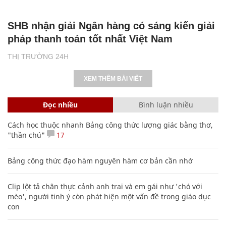
SHB nhận giải Ngân hàng có sáng kiến giải
pháp thanh toán tốt nhất Việt Nam
THỊ TRƯỜNG 24H
XEM THÊM BÀI VIẾT
Đọc nhiều
Bình luận nhiều
Cách học thuộc nhanh Bảng công thức lượng giác bằng thơ,
"thần chú"
17
Bảng công thức đạo hàm nguyên hàm cơ bản cần nhớ
Clip lột tả chân thực cảnh anh trai và em gái như 'chó với
mèo', người tinh ý còn phát hiện một vấn đề trong giáo dục
con