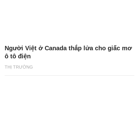
Người Việt ở Canada thắp lửa cho giấc mơ
ô tô điện
THỊ TRƯỜNG