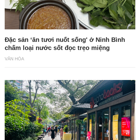
Đặc sản ‘ăn tươi nuốt sống' ở Ninh Bình
chấm loại nước sốt đọc trẹo miệng
VĂN HÓA