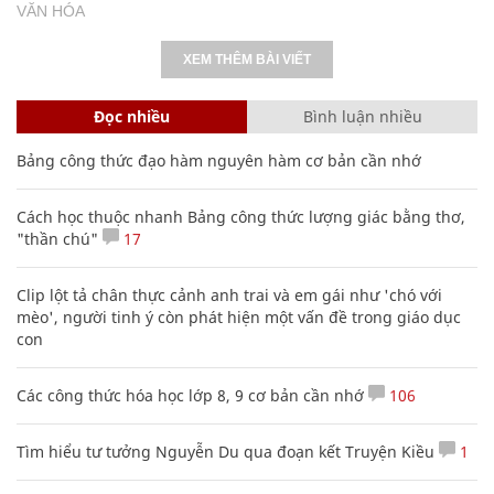
VĂN HÓA
XEM THÊM BÀI VIẾT
Đọc nhiều
Bình luận nhiều
Bảng công thức đạo hàm nguyên hàm cơ bản cần nhớ
Cách học thuộc nhanh Bảng công thức lượng giác bằng thơ,
"thần chú"
17
Clip lột tả chân thực cảnh anh trai và em gái như 'chó với
mèo', người tinh ý còn phát hiện một vấn đề trong giáo dục
con
Các công thức hóa học lớp 8, 9 cơ bản cần nhớ
106
Tìm hiểu tư tưởng Nguyễn Du qua đoạn kết Truyện Kiều
1