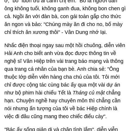
ở, "bố" luôn ưu ái cánh chị em: "Bố là người đàn
ông không tuổi, không ganh đua, không bon chen gì
cả. Ngồi ăn với đàn bà, con gái toàn gắp cho thức
ăn ngon và bảo: "Chúng mày ăn đi cho no, bố mày
chỉ thích ăn xương thôi" - Vân Dung nhớ lại.
Nhấc điện thoại ngay sau một hồi chuông, diễn viên
Hải Anh cho biết anh vừa đọc được thông tin về
nghệ sĩ Văn Hiệp trên vài trang báo mạng và thông
qua trang cá nhân của bạn bè. Anh chia sẻ: "Ông
thuộc lớp diễn viên hàng cha chú của tôi. Tôi mới
chỉ được cộng tác cùng bác ấy qua một vài dự án
như bộ phim hài chiếu Tết là
Tháng củ mật
chẳng
hạn. Chuyện nghề hay chuyên môn thì chẳng cần
nói nhưng ấn tượng của tôi về bác Hiệp chính là
việc đi đâu cũng mang theo chiếc điếu cày".
"Bác ấy sống giản dị và chân tình lắm", diễn viễn