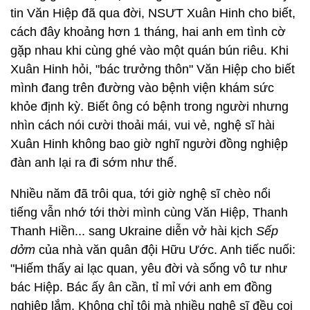
tin Văn Hiệp đã qua đời, NSƯT Xuân Hinh cho biết,
cách đây khoảng hơn 1 tháng, hai anh em tình cờ
gặp nhau khi cùng ghé vào một quán bún riêu. Khi
Xuân Hinh hỏi, "bác trưởng thôn" Văn Hiệp cho biết
mình đang trên đường vào bệnh viện khám sức
khỏe định kỳ. Biết ông có bệnh trong người nhưng
nhìn cách nói cười thoải mái, vui vẻ, nghệ sĩ hài
Xuân Hinh không bao giờ nghĩ người đồng nghiệp
đàn anh lại ra đi sớm như thế.
Nhiều năm đã trôi qua, tới giờ nghệ sĩ chèo nổi
tiếng vẫn nhớ tới thời mình cùng Văn Hiệp, Thanh
Thanh Hiền... sang Ukraine diễn vở hài kịch
Sếp
dởm
của nhà văn quân đội Hữu Ước. Anh tiếc nuối:
"Hiếm thấy ai lạc quan, yêu đời và sống vô tư như
bác Hiệp. Bác ấy ân cần, tỉ mỉ với anh em đồng
nghiệp lắm. Không chỉ tôi mà nhiều nghệ sĩ đều coi