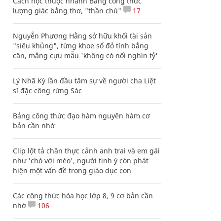
Cách học thuộc nhanh Bảng công thức
lượng giác bằng thơ, "thần chú"
17
Nguyễn Phương Hằng sở hữu khối tài sản
"siêu khủng", từng khoe sổ đỏ tính bằng
cân, mắng cựu mẫu 'không có nổi nghìn tỷ'
Lý Nhã Kỳ lần đầu tâm sự về người cha Liệt
sĩ đặc công rừng Sác
Bảng công thức đạo hàm nguyên hàm cơ
bản cần nhớ
Clip lột tả chân thực cảnh anh trai và em gái
như 'chó với mèo', người tinh ý còn phát
hiện một vấn đề trong giáo dục con
Các công thức hóa học lớp 8, 9 cơ bản cần
nhớ
106