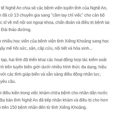
 Nghệ An chia sẻ các bệnh viện tuyến tỉnh của Nghệ An,
ã cử 13 chuyên gia sang "cầm tay chỉ việc" cho cán bộ
ĩ về mổ nội soi ngoại khoa, chẩn đoán và điều trị bệnh tai
t – Đái tháo đường.
n nhiều học viên của bệnh viện tỉnh Xiêng Khoảng sang học
y mê hồi sức, sản, cấp cứu, nội tiết và hóa sinh...
ạp, hai tỉnh đã triển khai các hoạt động hợp tác kiểm soát
h trên tuyến biên giới dưới nhiều hình thức đa dạng, hiệu
 với các tỉnh giáp biên và sẵn sàng điều động nhân lực,
 yêu cầu.
i điều kiện trong việc khám chữa bệnh cho nhân dân nước
 địa bàn tỉnh Nghệ An đã tiếp nhận khám và điều trị cho hơn
 trên 150 bệnh nhân đến từ tỉnh Xiêng Khoảng.