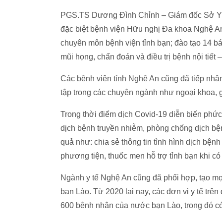
PGS.TS Dương Đình Chỉnh – Giám đốc Sở Y tế
đặc biệt bệnh viện Hữu nghị Đa khoa Nghệ An đ
chuyên môn bệnh viện tỉnh bạn; đào tạo 14 bác s
mũi họng, chẩn đoán và điều trị bệnh nội tiế
Các bệnh viện tỉnh Nghệ An cũng đã tiếp nhậ
tập trong các chuyên ngành như ngoại khoa, gâ
Trong thời điểm dịch Covid-19 diễn biến phức t
dịch bệnh truyền nhiễm, phòng chống dịch bện
quả như: chia sẻ thông tin tình hình dịch bệnh
phương tiện, thuốc men hỗ trợ tỉnh bạn khi có
Ngành y tế Nghệ An cũng đã phối hợp, tạo mọ
bạn Lào. Từ 2020 lại nay, các đơn vị y tế trên
600 bênh nhân của nước bạn Lào, trong đó có