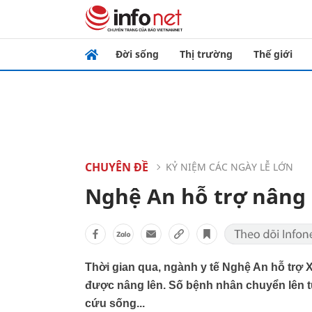
Đời sống
Thị trường
Thế giới
CHUYÊN ĐỀ
KỶ NIỆM CÁC NGÀY LỄ LỚN
Nghệ An hỗ trợ nâng c
Thời gian qua, ngành y tế Nghệ An hỗ trợ 
được nâng lên. Số bệnh nhân chuyển lên t
cứu sống...