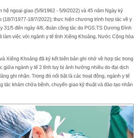
 hệ ngoại giao (5/9/1962 - 5/9/2022) và 45 năm Ngày ký
(18/7/1977-18/7/2022); thực hiện chương trình hợp tác về y
gày 31/5 đến ngày 4/6, đoàn công tác do PGS.TS Dương Đình
ã làm việc với ngành y tế tỉnh Xiêng Khoảng, Nước Cộng hòa
và Xiêng Khoảng đã ký kết biên bản ghi nhớ về hợp tác trong
c giữa ngành y tế 2 tỉnh tuy bị ảnh hưởng nhiều do đại dịch
ng ghi nhận. Trong đó nổi bật là các hoạt động, ngành y tế
g tác khám chữa bệnh, chuyển giao kỹ thuật và đào tạo nhân