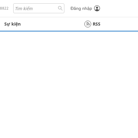
18822
Đăng nhập
Sự kiện
RSS