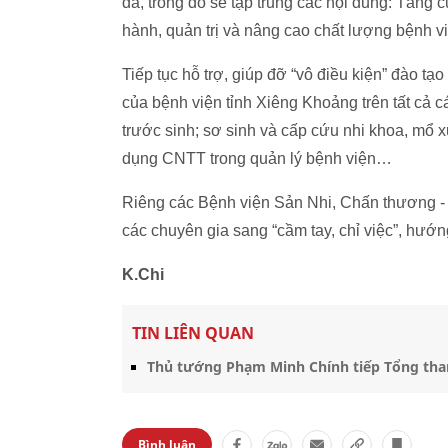
đa, trong đó sẽ tập trung các nội dung: Tăng 
hành, quản trị và nâng cao chất lượng bệnh v
Tiếp tục hỗ trợ, giúp đỡ “vô điều kiện” đào tạ
của bệnh viện tỉnh Xiêng Khoảng trên tất cả 
trước sinh; sơ sinh và cấp cứu nhi khoa, mổ 
dụng CNTT trong quản lý bệnh viện…
Riêng các Bệnh viện Sản Nhi, Chấn thương - C
các chuyên gia sang “cầm tay, chỉ việc”, hướn
K.Chi
TIN LIÊN QUAN
Thủ tướng Phạm Minh Chính tiếp Tổng tha
Bình luận