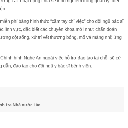
cường các hoạt động chia sẻ kinh nghiệm trong quản lý, điều
iện.
o miễn phí bằng hình thức “cầm tay chỉ việc” cho đội ngũ bác sĩ
các lĩnh vực, đặc biết các chuyên khoa mới như: chẩn đoán
xương cột sống, xử trí vết thương bỏng, mổ vá màng nhĩ; ứng
hỉnh hình Nghệ An ngoài việc hỗ trợ đạo tạo tại chỗ, sẽ cử
g dẫn, đào tạo cho đội ngũ y bác sĩ bệnh viện.
nh tra Nhà nước Lào