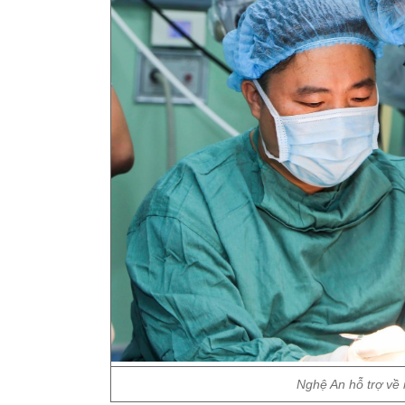
Nghệ An hỗ trợ về