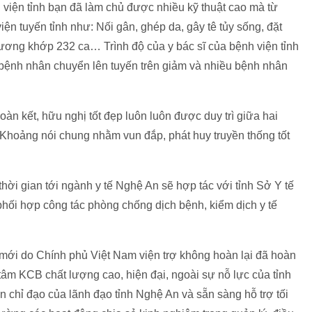
h viện tỉnh bạn đã làm chủ được nhiều kỹ thuật cao mà từ
ện tuyến tỉnh như: Nối gân, ghép da, gây tê tủy sống, đặt
ương khớp 232 ca… Trình độ của y bác sĩ của bệnh viện tỉnh
ệnh nhân chuyển lên tuyến trên giảm và nhiều bệnh nhân
 kết, hữu nghị tốt đẹp luôn luôn được duy trì giữa hai
 Khoảng nói chung nhằm vun đắp, phát huy truyền thống tốt
ời gian tới ngành y tế Nghệ An sẽ hợp tác với tỉnh Sở Y tế
ối hợp công tác phòng chống dịch bệnh, kiểm dịch y tế
 mới do Chính phủ Việt Nam viện trợ không hoàn lại đã hoàn
tâm KCB chất lượng cao, hiện đại, ngoài sự nỗ lực của tỉnh
n chỉ đạo của lãnh đạo tỉnh Nghệ An và sẵn sàng hỗ trợ tối