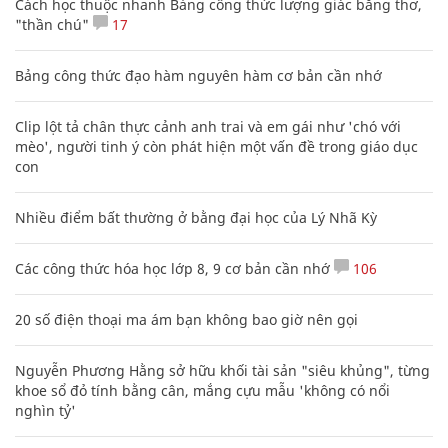
Cách học thuộc nhanh Bảng công thức lượng giác bằng thơ,
"thần chú"
17
Bảng công thức đạo hàm nguyên hàm cơ bản cần nhớ
Clip lột tả chân thực cảnh anh trai và em gái như 'chó với
mèo', người tinh ý còn phát hiện một vấn đề trong giáo dục
con
Nhiều điểm bất thường ở bằng đại học của Lý Nhã Kỳ
Các công thức hóa học lớp 8, 9 cơ bản cần nhớ
106
20 số điện thoại ma ám bạn không bao giờ nên gọi
Nguyễn Phương Hằng sở hữu khối tài sản "siêu khủng", từng
khoe sổ đỏ tính bằng cân, mắng cựu mẫu 'không có nổi
nghìn tỷ'