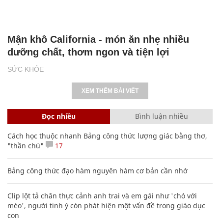
Mận khô California - món ăn nhẹ nhiều
dưỡng chất, thơm ngon và tiện lợi
SỨC KHỎE
XEM THÊM BÀI VIẾT
Đọc nhiều
Bình luận nhiều
Cách học thuộc nhanh Bảng công thức lượng giác bằng thơ,
"thần chú"
17
Bảng công thức đạo hàm nguyên hàm cơ bản cần nhớ
Clip lột tả chân thực cảnh anh trai và em gái như 'chó với
mèo', người tinh ý còn phát hiện một vấn đề trong giáo dục
con