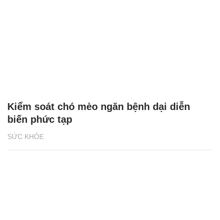
Kiểm soát chó mèo ngăn bệnh dại diễn
biến phức tạp
SỨC KHỎE