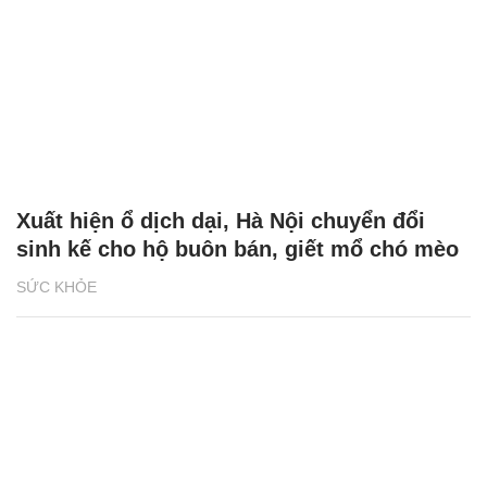
Xuất hiện ổ dịch dại, Hà Nội chuyển đổi
sinh kế cho hộ buôn bán, giết mổ chó mèo
SỨC KHỎE