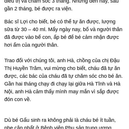
điều trị và chăm sóc 3 tháng. Nhưng đến nay, sau
gần 2 tháng, bé được ra viện.
Bác sĩ Lợi cho biết, bé có thể tự ăn được, lượng
sữa từ 30 – 40 ml. Mấy ngày nay, bố và người thân
đã được vào bế con, ấp bé để bé cảm nhận được
hơi ấm của người thân.
Trao đổi với chúng tôi, anh Hà, chồng của chị Đậu
Thị Huyền Trâm, vui mừng cho biết, cháu đã tự ăn
được, các bác của cháu đã tự chăm sóc cho bé ăn.
Gần hai tháng chạy đi chạy lại giữa Hà Tĩnh và Hà
Nội, anh Hà cảm thấy mình may mắn vì sắp được
đón con về.
Dù bé Gấu sinh ra không phải là cháu bé ít tuần,
nhẹ cân nhất ở Bệnh viện Phụ sản trung ương,