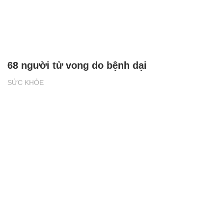
68 người tử vong do bệnh dại
SỨC KHỎE