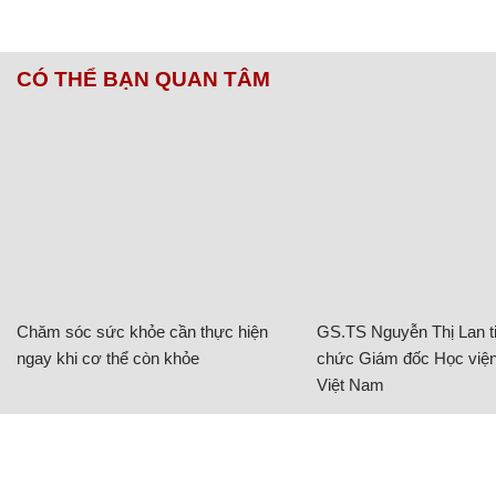
CÓ THỂ BẠN QUAN TÂM
Chăm sóc sức khỏe cần thực hiện
GS.TS Nguyễn Thị Lan ti
ngay khi cơ thể còn khỏe
chức Giám đốc Học viện
Việt Nam