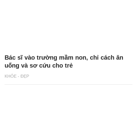
Bác sĩ vào trường mầm non, chỉ cách ăn
uống và sơ cứu cho trẻ
KHỎE - ĐẸP