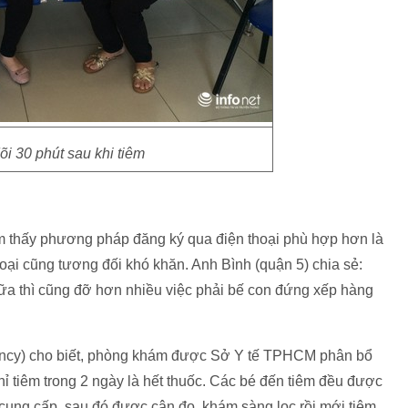
i 30 phút sau khi tiêm
m thấy phương pháp đăng ký qua điện thoại phù hợp hơn là
oại cũng tương đối khó khăn. Anh Bình (quận 5) chia sẻ:
 nữa thì cũng đỡ hơn nhiều việc phải bế con đứng xếp hàng
ncy) cho biết, phòng khám được Sở Y tế TPHCM phân bổ
hỉ tiêm trong 2 ngày là hết thuốc. Các bé đến tiêm đều được
cung cấp, sau đó được cân đo, khám sàng lọc rồi mới tiêm.