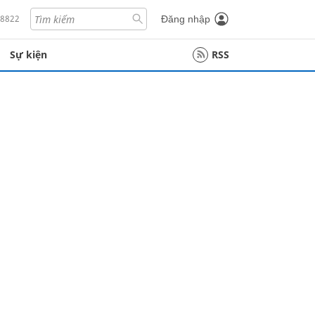
18822
Đăng nhập
Sự kiện
RSS