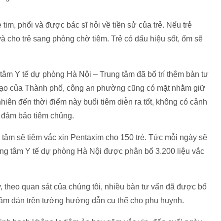
 tim, phổi và được bác sĩ hỏi về tiền sử của trẻ. Nếu trẻ
và cho trẻ sang phòng chờ tiêm. Trẻ có dấu hiệu sốt, ốm sẽ
m Y tế dự phòng Hà Nội – Trung tâm đã bố trí thêm bàn tư
ỉ đạo của Thành phố, công an phường cũng có mặt nhằm giữ
nhiên đến thời điểm này buổi tiêm diễn ra tốt, không có cảnh
 đảm bảo tiêm chủng.
 tâm sẽ tiêm vắc xin Pentaxim cho 150 trẻ. Tức mỗi ngày sẽ
rung tâm Y tế dự phòng Hà Nội được phân bổ 3.200 liệu vắc
, theo quan sát của chúng tôi, nhiều bàn tư vấn đã được bố
 tâm dán trên tường hướng dẫn cụ thể cho phụ huynh.