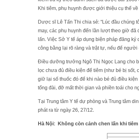
Khi tiêm, phụ huynh được giới thiệu cụ thể về
Dược sĩ Lê Tấn Thi chia sẻ: “Lúc đầu chúng tô
may, các phụ huynh đến lần lượt theo giờ đã 
lấn. Việc Sở Y tế áp dụng biện pháp đăng ký 
công bằng lại rõ ràng và trật tự, nếu để ngườ
Điều dưỡng trưởng Ngô Thị Ngọc Lang cho bi
lọc chưa đủ điều kiện để tiêm (như bé bị sốt,
giữ lại số thuốc đó để khi nào bé đủ điều kiện
tổng đài, đỡ mất thời gian và phiền toái cho 
Tại Trung tâm Y tế dự phòng và Trung tâm d
phát ra từ ngày 26, 27/12.
Hà Nội: Không còn cảnh chen lấn khi tiê