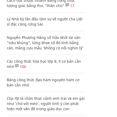
Cách học thuộc nhanh Bảng công thức
lượng giác bằng thơ, "thần chú"
17
Lý Nhã Kỳ lần đầu tâm sự về người cha Liệt
sĩ đặc công rừng Sác
Nguyễn Phương Hằng sở hữu khối tài sản
"siêu khủng", từng khoe sổ đỏ tính bằng
cân, mắng cựu mẫu 'không có nổi nghìn tỷ'
Các công thức hóa học lớp 8, 9 cơ bản cần
nhớ
106
Bảng công thức đạo hàm nguyên hàm cơ
bản cần nhớ
Clip lột tả chân thực cảnh anh trai và em gái
như 'chó với mèo', người tinh ý còn phát
hiện một vấn đề trong giáo dục con