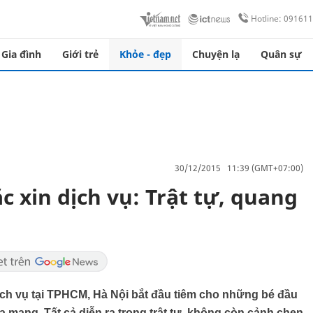
Hotline: 09161
Gia đình
Giới trẻ
Khỏe - đẹp
Chuyện lạ
Quân sự
30/12/2015 11:39 (GMT+07:00)
c xin dịch vụ: Trật tự, quang
ịch vụ tại TPHCM, Hà Nội bắt đầu tiêm cho những bé đầu
a mạng. Tất cả diễn ra trong trật tự, không còn cảnh chen