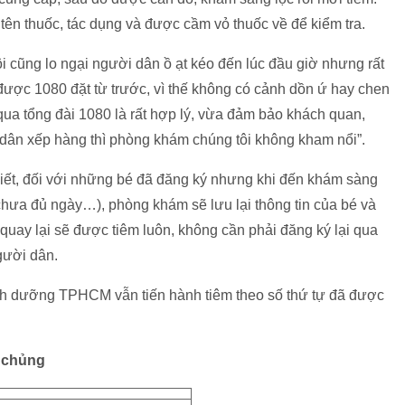
 tên thuốc, tác dụng và được cầm vỏ thuốc về để kiểm tra.
i cũng lo ngại người dân ồ ạt kéo đến lúc đầu giờ nhưng rất
được 1080 đặt từ trước, vì thế không có cảnh dồn ứ hay chen
qua tổng đài 1080 là rất hợp lý, vừa đảm bảo khách quan,
i dân xếp hàng thì phòng khám chúng tôi không kham nổi”.
ết, đối với những bé đã đăng ký nhưng khi đến khám sàng
 chưa đủ ngày…), phòng khám sẽ lưu lại thông tin của bé và
 quay lại sẽ được tiêm luôn, không cần phải đăng ký lại qua
người dân.
inh dưỡng TPHCM vẫn tiến hành tiêm theo số thứ tự đã được
m chủng