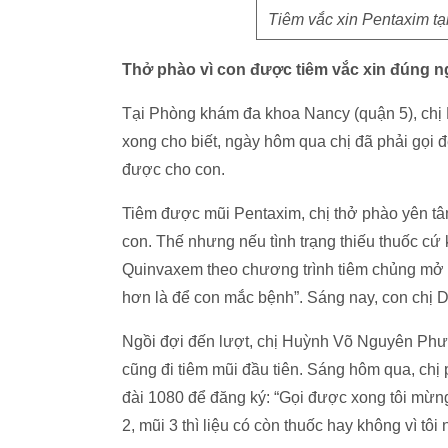
Tiêm vắc xin Pentaxim t
Thở phào vì con được tiêm vắc xin đúng 
Tại Phòng khám đa khoa Nancy (quận 5), chị 
xong cho biết, ngày hôm qua chị đã phải gọi 
được cho con.
Tiêm được mũi Pentaxim, chị thở phào yên tâm
con. Thế nhưng nếu tình trạng thiếu thuốc cứ k
Quinvaxem theo chương trình tiêm chủng mở 
hơn là để con mắc bệnh”. Sáng nay, con chị 
Ngồi đợi đến lượt, chị Huỳnh Võ Nguyên Phươ
cũng đi tiêm mũi đầu tiên. Sáng hôm qua, chị 
đài 1080 để đăng ký: “Gọi được xong tôi mừng q
2, mũi 3 thì liệu có còn thuốc hay không vì tôi