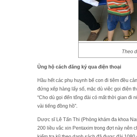
Theo dõ
Ủng hộ cách đăng ký qua điện thoại
Hầu hết các phụ huynh bế con đi tiêm đều cả
đứng xếp hàng lấy số, mặc dù việc gọi điện th
“Cho dù gọi đến tổng đài có mất thời gian đi
vài tiếng đồng hồ”.
Dược sĩ Lê Tấn Thi (Phòng khám đa khoa Na
200 liều vắc xin Pentaxim trong đợt này nên c
kiểm tra kỹ theo danh sách đã được đài 1080 