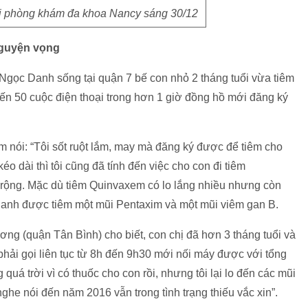
ại phòng khám đa khoa Nancy sáng 30/12
nguyện vọng
Ngọc Danh sống tại quận 7 bế con nhỏ 2 tháng tuổi vừa tiêm
đến 50 cuộc điện thoại trong hơn 1 giờ đồng hồ mới đăng ký
 nói: “Tôi sốt ruột lắm, may mà đăng ký được để tiêm cho
éo dài thì tôi cũng đã tính đến việc cho con đi tiêm
rộng. Mặc dù tiêm Quinvaxem có lo lắng nhiều nhưng còn
Danh được tiêm một mũi Pentaxim và một mũi viêm gan B.
ng (quận Tân Bình) cho biết, con chị đã hơn 3 tháng tuổi và
phải gọi liên tục từ 8h đến 9h30 mới nối máy được với tổng
uá trời vì có thuốc cho con rồi, nhưng tôi lại lo đến các mũi
 nghe nói đến năm 2016 vẫn trong tình trạng thiếu vắc xin”.