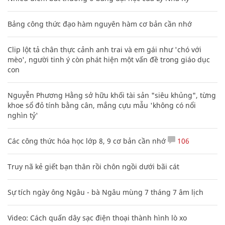
Bảng công thức đạo hàm nguyên hàm cơ bản cần nhớ
Clip lột tả chân thực cảnh anh trai và em gái như 'chó với
mèo', người tinh ý còn phát hiện một vấn đề trong giáo dục
con
Nguyễn Phương Hằng sở hữu khối tài sản "siêu khủng", từng
khoe sổ đỏ tính bằng cân, mắng cựu mẫu 'không có nổi
nghìn tỷ'
Các công thức hóa học lớp 8, 9 cơ bản cần nhớ
106
Truy nã kẻ giết bạn thân rồi chôn ngồi dưới bãi cát
Sự tích ngày ông Ngâu - bà Ngâu mùng 7 tháng 7 âm lịch
Video: Cách quấn dây sạc điện thoại thành hình lò xo