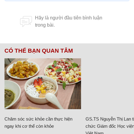
CÓ THỂ BẠN QUAN TÂM
Chăm sóc sức khỏe cần thực hiện
GS.TS Nguyễn Thị Lan ti
ngay khi cơ thể còn khỏe
chức Giám đốc Học viện
Việt Nam