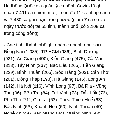
Hệ thống Quốc gia quản lý ca bệnh Covid-19 ghi
nhận 7.491 ca nhiễm mới, trong đó 11 ca nhập cảnh
và 7.480 ca ghi nhận trong nước (giảm 7 ca so với
ngày trước đó) tại 55 tỉnh, thành phố (có 3.108 ca
trong cộng đồng).
- Các tỉnh, thành phố ghi nhận ca bệnh như sau:
Đồng Nai (1.085), TP HCM (986), Bình Dương
(921), An Giang (490), Kiên Giang (475), Cà Mau
(318), Tây Ninh (267), Bạc Liêu (265), Tiền Giang
(229), Bình Thuận (205), Sóc Trăng (203), Cần Thơ
(201), Đồng Tháp (198), Hà Giang (146), Long An
(142), Hà Nội (116), Vĩnh Long (97), Bà Rịa - Vũng
Tàu (96), Bến Tre (84), Trà Vinh (73), Đắk Lắk (73),
Phú Thọ (71), Gia Lai (63), Thừa Thiên Huế (63),
Bắc Ninh (53), Khánh Hòa (50), Ninh Thuận (49),
Nghệ An (48), Bắc Giang (44), Quảng Ninh (43),