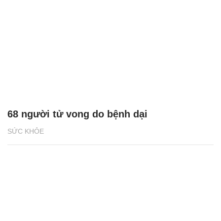
68 người tử vong do bệnh dại
SỨC KHỎE