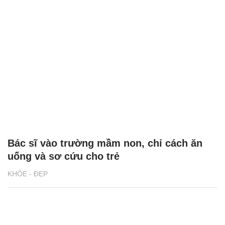
Bác sĩ vào trường mầm non, chỉ cách ăn
uống và sơ cứu cho trẻ
KHỎE - ĐẸP