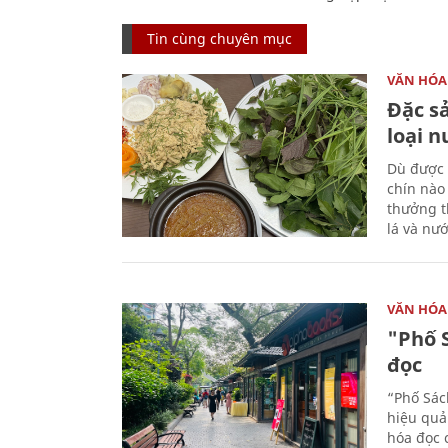
Tin cùng chuyên mục
VĂN HÓA
Đặc s
loại 
Dù được 
chín nào
thưởng th
lá và nư
VĂN HÓA
"Phố 
đọc
“Phố Sác
hiệu quả
hóa đọc 