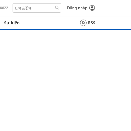
18822
Đăng nhập
Sự kiện
RSS