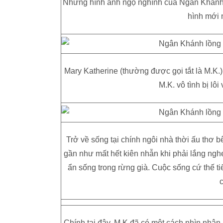
Những hình ảnh ngộ nghĩnh của Ngân Khánh 
hình mới 
Mary Katherine (thường được gọi tắt là M.K.
M.K. vô tình bị lô
Trở về sống tại chính ngôi nhà thời ấu thơ 
gần như mất hết kiên nhẫn khi phải lắng ngh
ẩn sống trong rừng già. Cuộc sống cứ thế ti
c
Chính tại đây, M.K đã có một cách nhìn nhận