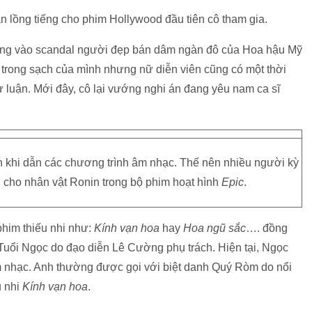
n lồng tiếng cho phim Hollywood đầu tiên cô tham gia.
ớng vào scandal người đẹp bán dâm ngàn đô của Hoa hậu Mỹ
rong sạch của mình nhưng nữ diễn viên cũng có một thời
dư luận. Mới đây, cô lại vướng nghi án đang yêu nam ca sĩ
ch khi dẫn các chương trình âm nhạc. Thế nên nhiều người kỳ
 cho nhân vật Ronin trong bộ phim hoạt hình
Epic
.
phim thiếu nhi như:
Kính vạn hoa
hay
Hoa ngũ sắc
…. đồng
i Tuổi Ngọc do đạo diễn Lê Cường phụ trách. Hiện tại, Ngọc
m nhạc. Anh thường được gọi với biệt danh Quý Ròm do nổi
u nhi
Kính vạn hoa
.