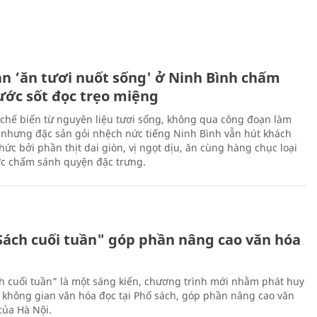
ản ‘ăn tươi nuốt sống' ở Ninh Bình chấm
nước sốt đọc trẹo miệng
chế biến từ nguyên liệu tươi sống, không qua công đoạn làm
 nhưng đặc sản gỏi nhệch nức tiếng Ninh Bình vẫn hút khách
ức bởi phần thịt dai giòn, vị ngọt dịu, ăn cùng hàng chục loại
ớc chấm sánh quyện đặc trưng.
Sách cuối tuần" góp phần nâng cao văn hóa
h cuối tuần” là một sáng kiến, chương trình mới nhằm phát huy
 không gian văn hóa đọc tại Phố sách, góp phần nâng cao văn
của Hà Nội.