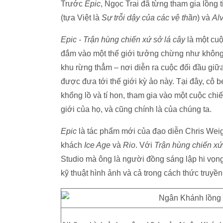
Trước
Epic
, Ngọc Trai đã từng tham gia lồng
(tựa Việt là
Sự trỗi dậy của các vệ thần
) và
Al
Epic - Trận hùng chiến xứ sở lá cây
là một cuộ
đắm vào một thế giới tưởng chừng như không 
khu rừng thẳm – nơi diễn ra cuộc đối đầu giữa
được đưa tới thế giới kỳ ảo này. Tại đây, cô
khổng lồ và tí hon, tham gia vào một cuộc chiế
giới của họ, và cũng chính là của chúng ta.
Epic
là tác phẩm mới của đạo diễn Chris Weig
khách
Ice Age
và
Rio
. Với
Trận hùng chiến xứ
Studio mà ông là người đồng sáng lập hi vọng
kỹ thuật hình ảnh và cả trong cách thức truyền