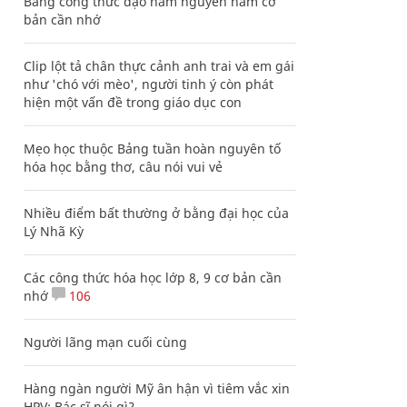
Bảng công thức đạo hàm nguyên hàm cơ
bản cần nhớ
Clip lột tả chân thực cảnh anh trai và em gái
như 'chó với mèo', người tinh ý còn phát
hiện một vấn đề trong giáo dục con
Mẹo học thuộc Bảng tuần hoàn nguyên tố
hóa học bằng thơ, câu nói vui vẻ
Nhiều điểm bất thường ở bằng đại học của
Lý Nhã Kỳ
Các công thức hóa học lớp 8, 9 cơ bản cần
nhớ
106
Người lãng mạn cuối cùng
Hàng ngàn người Mỹ ân hận vì tiêm vắc xin
HPV: Bác sĩ nói gì?