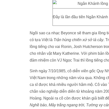
Đây là lần đầu tiên Ngân Khánh 
Ngôi sao ca nhạc Beyonce sẽ tham gia lồng t
có tựa Việt là
Trận hùng chiến xứ sở lá cây
. T
lồng tiếng cho vai Ronin, Josh Hutcherson tr
cho nhân vật Mary Katherine. Với phim bản lồ
đảm nhiệm còn VJ Ngọc Trai thì lồng tiếng ch
Sinh ngày 7/10/1985, cô diễn viên gốc Quy Nh
Việt Nam trong những năm vừa qua. Không chỉ 
ca sĩ được khá nhiều người hâm mộ. Cô vào 
chân vào nghiệp diễn diên từ khoảng năm 200
Hoàng. Ngoài ra cô còn được khán giả biết đ
Nghề báo, Mây trắng ngang trời, Tường vy cá