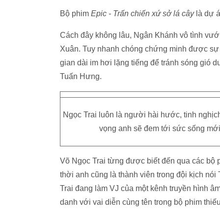
Bộ phim
Epic - Trấn chiến xứ sở lá cây
là dự á
Cách đây không lâu, Ngân Khánh vô tình vư
Xuân. Tuy nhanh chóng chứng minh được sự t
gian dài im hơi lặng tiếng để tránh sóng gió 
Tuấn Hưng.
Ngọc Trai luôn là người hài hước, tinh nghị
vọng anh sẽ đem tới sức sống mới
Võ Ngọc Trai từng được biết đến qua các bộ 
thời anh cũng là thành viên trong đội kịch nó
Trai đang làm VJ của một kênh truyền hình â
danh với vai diễn cùng tên trong bộ phim thiế