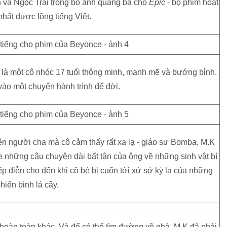
và Ngọc Trai trong bộ ảnh quảng bá cho
Epic
- bộ phim hoạt
nhất được lồng tiếng Việt.
) là một cô nhóc 17 tuổi thông minh, mạnh mẽ và bướng bỉnh.
i vào một chuyến hành trình để đời.
bên người cha mà cô cảm thấy rất xa lạ - giáo sư Bomba, M.K
e những câu chuyện dài bất tận của ông về những sinh vật bí
ếp diễn cho đến khi cô bé bị cuốn tới xứ sở kỳ lạ của những
hiến binh lá cây.
 hoàn toàn khác. Và để có thể tìm đường về nhà, M.K đã phải