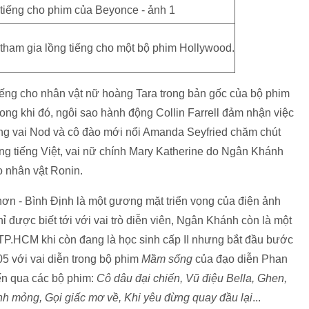
tham gia lồng tiếng cho một bộ phim Hollywood.
iếng cho nhân vật nữ hoàng Tara trong bản gốc của bộ phim
rong khi đó, ngôi sao hành động Collin Farrell đảm nhận việc
ong vai Nod và cô đào mới nổi Amanda Seyfried chăm chút
ng tiếng Việt, vai nữ chính Mary Katherine do Ngân Khánh
o nhân vật Ronin.
ơn - Bình Định là một gương mặt triển vọng của điện ảnh
được biết tới với vai trò diễn viên, Ngân Khánh còn là một
TP.HCM khi còn đang là học sinh cấp II nhưng bắt đầu bước
5 với vai diễn trong bộ phim
Mầm sống
của đạo diễn Phan
ến qua các bộ phim:
Cô dâu đại chiến, Vũ điệu Bella, Ghen,
nh mỏng, Gọi giấc mơ về, Khi yêu đừng quay đầu lại
...