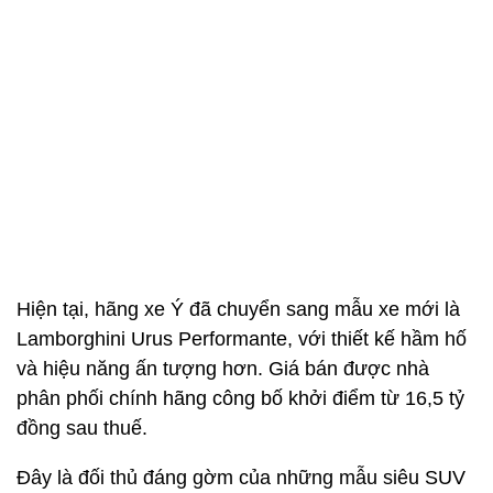
Hiện tại, hãng xe Ý đã chuyển sang mẫu xe mới là
Lamborghini Urus Performante, với thiết kế hầm hố
và hiệu năng ấn tượng hơn. Giá bán được nhà
phân phối chính hãng công bố khởi điểm từ 16,5 tỷ
đồng sau thuế.
Đây là đối thủ đáng gờm của những mẫu siêu SUV
khác đã có mặt tại Việt Nam như Aston Martin
DBX/DBX 707, BMW X6 M, Audi RS Q8, Maserati
Levante Trofeo và Porsche Cayenne Turbo GT.
Tiến Dũng