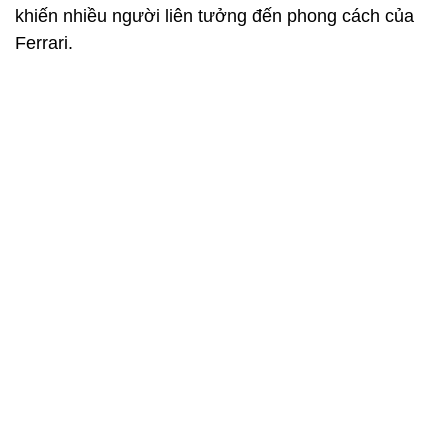
Ốp gương chiếu hậu cũng là một chi tiết nằm trong
gói độ này, trong khi ốp sườn mới có thiết kế lạ mắt