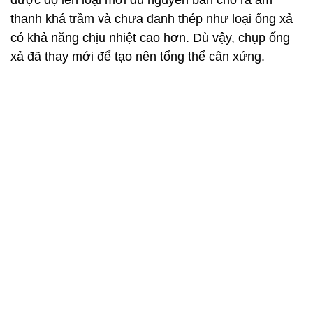
Phía cuối mui xe có thêm cánh lướt gió nhỏ, trên