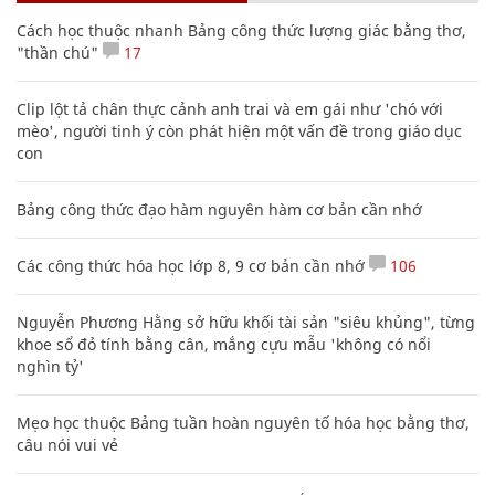
Bảng công thức đạo hàm nguyên hàm cơ bản cần nhớ
Các công thức hóa học lớp 8, 9 cơ bản cần nhớ
106
Nguyễn Phương Hằng sở hữu khối tài sản "siêu khủng", từng
khoe sổ đỏ tính bằng cân, mắng cựu mẫu 'không có nổi
nghìn tỷ'
Mẹo học thuộc Bảng tuần hoàn nguyên tố hóa học bằng thơ,
câu nói vui vẻ
Hàng ngàn người Mỹ ân hận vì tiêm vắc xin HPV: Bác sĩ nói
gì?
Phó Đoàn ĐBQH Hà Giang Vương Ngọc Hà bị kỷ luật
Ấn tượng ngày hội văn hóa - thể thao mừng Quốc khánh 2/9
ở Hải Hậu