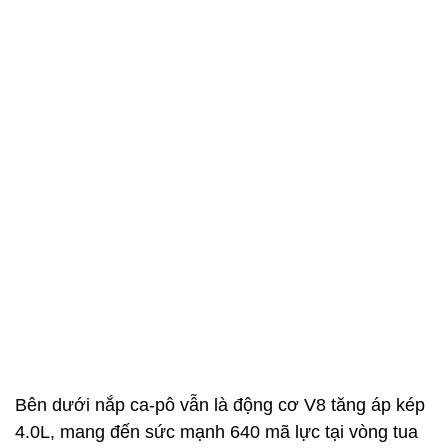
Bên dưới nắp ca-pô vẫn là động cơ V8 tăng áp kép
4.0L, mang đến sức mạnh 640 mã lực tại vòng tua
6.000 vòng/phút và mô-men xoắn tối đa 850 Nm tại
2.250 vòng/phút, đi kèm hệ dẫn động bốn bánh và
hộp số tự động 8 cấp cùng chế độ sang số bằng
tay.
Nhờ hiệu suất ấn tượng trên, chiếc Lamborghini