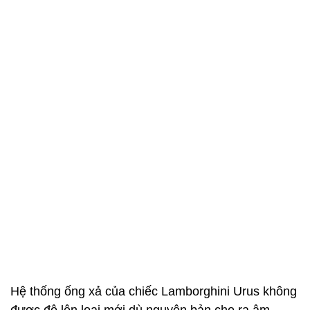
Hệ thống ống xả của chiếc Lamborghini Urus không
được độ lên loại mới dù nguyên bản cho ra âm
thanh khá trầm và chưa đanh thép như loại ống xả
có khả năng chịu nhiệt cao hơn. Dù vậy, chụp ống
xả đã thay mới để tạo nên tổng thể cân xứng.