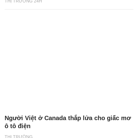
Người Việt ở Canada thắp lửa cho giấc mơ
ô tô điện
THỊ TRƯỜNG