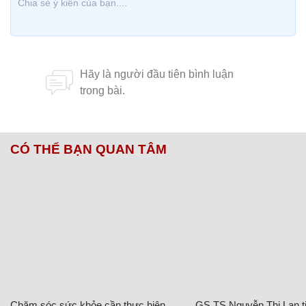
CÓ THỂ BẠN QUAN TÂM
Chăm sóc sức khỏe cần thực hiện
GS.TS Nguyễn Thị Lan ti
ngay khi cơ thể còn khỏe
chức Giám đốc Học viện
Việt Nam