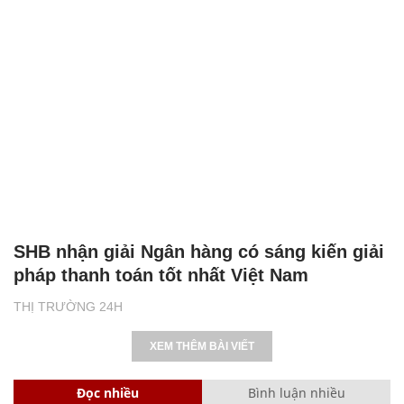
SHB nhận giải Ngân hàng có sáng kiến giải
pháp thanh toán tốt nhất Việt Nam
THỊ TRƯỜNG 24H
XEM THÊM BÀI VIẾT
Đọc nhiều
Bình luận nhiều
Cách học thuộc nhanh Bảng công thức lượng giác bằng thơ,
"thần chú"
17
Clip lột tả chân thực cảnh anh trai và em gái như 'chó với
mèo', người tinh ý còn phát hiện một vấn đề trong giáo dục
con