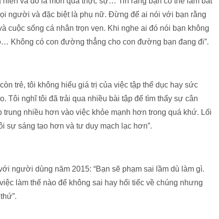
 hiến và đó là món quà thực sự… Tin rằng bạn có thể làm bất
mọi người và đặc biệt là phụ nữ. Đừng để ai nói với bạn rằng
và cuộc sống cá nhân trọn vẹn. Khi nghe ai đó nói bạn không
 nào… Không có con đường thẳng cho con đường bạn đang đi”.
òn trẻ, tôi không hiểu giá trị của việc tập thể dục hay sức
. Tôi nghĩ tôi đã trải qua nhiều bài tập để tìm thấy sự cân
ập trung nhiều hơn vào việc khỏe mạnh hơn trong quá khứ. Lối
i sự sáng tạo hơn và tư duy mạch lạc hơn”.
p với người dùng năm 2015: “Bạn sẽ phạm sai lầm dù làm gì.
 việc làm thế nào để không sai hay hối tiếc về chúng nhưng
thứ”.