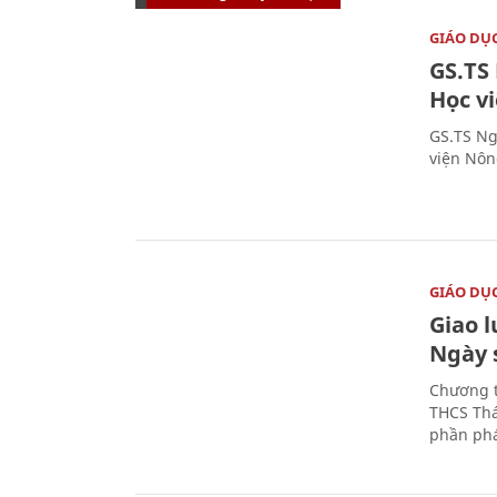
GIÁO DỤ
GS.TS
Học v
GS.TS Ng
viện Nôn
GIÁO DỤ
Giao 
Ngày 
Chương t
THCS Thá
phần phá