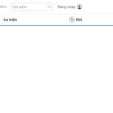
18822
Đăng nhập
Sự kiện
RSS