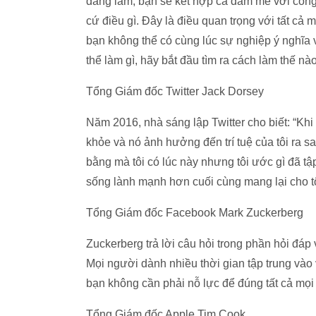
đang làm, bạn sẽ kết hợp cả đam mê với cống
cứ điều gì. Đây là điều quan trọng với tất cả 
bạn không thể có cùng lúc sự nghiệp ý nghĩa 
thể làm gì, hãy bắt đầu tìm ra cách làm thế
Tổng Giám đốc Twitter Jack Dorsey
Năm 2016, nhà sáng lập Twitter cho biết: “Khi c
khỏe và nó ảnh hưởng đến trí tuệ của tôi ra sao
bằng mà tôi có lúc này nhưng tôi ước gì đã t
sống lành mạnh hơn cuối cùng mang lại cho tô
Tổng Giám đốc Facebook Mark Zuckerberg
Zuckerberg trả lời câu hỏi trong phần hỏi đá
Mọi người dành nhiều thời gian tập trung vào
bạn không cần phải nỗ lực để đúng tất cả mọi 
Tổng Giám đốc Apple Tim Cook