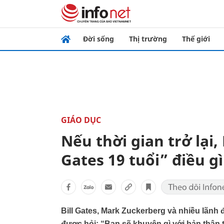
Đời sống
Thị trường
Thế giới
GIÁO DỤC
Nếu thời gian trở lại,
Gates 19 tuổi” điều gì
Bill Gates, Mark Zuckerberg và nhiều lãnh
được hỏi: “Bạn sẽ khuyên gì với bản thân t