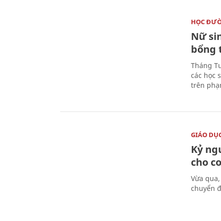
HỌC ĐƯ
Nữ si
bổng 
Tháng Tư
các học 
trên phạ
GIÁO DỤ
Kỷ ng
cho c
Vừa qua,
chuyển đ