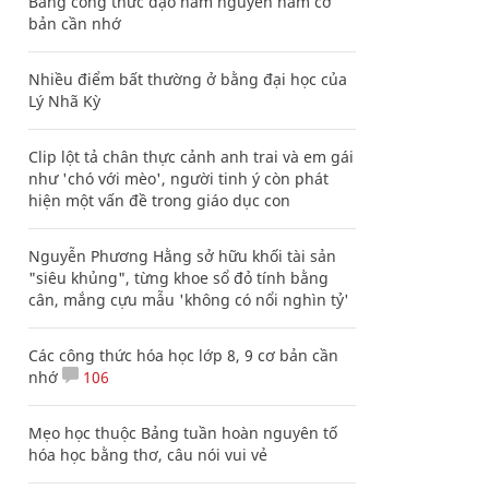
Bảng công thức đạo hàm nguyên hàm cơ
bản cần nhớ
Nhiều điểm bất thường ở bằng đại học của
Lý Nhã Kỳ
Clip lột tả chân thực cảnh anh trai và em gái
như 'chó với mèo', người tinh ý còn phát
hiện một vấn đề trong giáo dục con
Nguyễn Phương Hằng sở hữu khối tài sản
"siêu khủng", từng khoe sổ đỏ tính bằng
cân, mắng cựu mẫu 'không có nổi nghìn tỷ'
Các công thức hóa học lớp 8, 9 cơ bản cần
nhớ
106
Mẹo học thuộc Bảng tuần hoàn nguyên tố
hóa học bằng thơ, câu nói vui vẻ