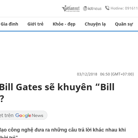
Hotline: 09161
Gia đình
Giới trẻ
Khỏe - đẹp
Chuyện lạ
Quân sự
03/12/2018 06:50 (GMT+07:00)
 Bill Gates sẽ khuyên “Bill
?
 đạo công nghệ đưa ra những câu trả lời khác nhau khi
hời trẻ”.