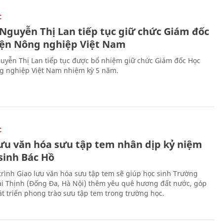
C
 Nguyễn Thị Lan tiếp tục giữ chức Giám đốc
iện Nông nghiệp Việt Nam
uyễn Thị Lan tiếp tục được bổ nhiệm giữ chức Giám đốc Học
g nghiệp Việt Nam nhiệm kỳ 5 năm.
C
lưu văn hóa sưu tập tem nhân dịp kỷ niệm
sinh Bác Hồ
rình Giao lưu văn hóa sưu tập tem sẽ giúp học sinh Trường
i Thịnh (Đống Đa, Hà Nội) thêm yêu quê hương đất nước, góp
t triển phong trào sưu tập tem trong trường học.