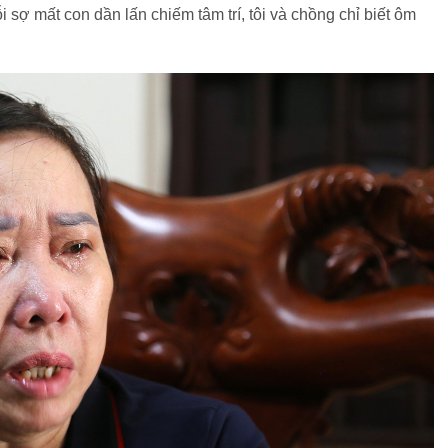
sợ mất con dần lấn chiếm tâm trí, tôi và chồng chỉ biết ôm