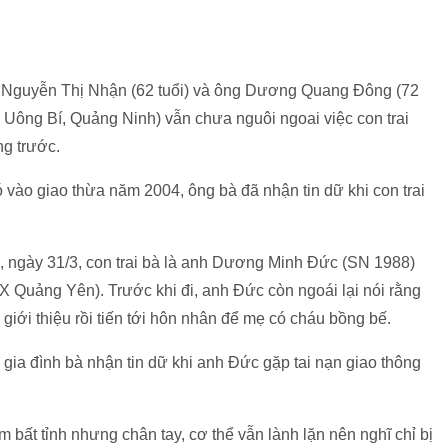
à Nguyễn Thị Nhận (62 tuổi) và ông Dương Quang Đông (72
P Uông Bí, Quảng Ninh) vẫn chưa nguôi ngoai việc con trai
ng trước.
đó vào giao thừa năm 2004, ông bà đã nhận tin dữ khi con trai
, ngày 31/3, con trai bà là anh Dương Minh Đức (SN 1988)
TX Quảng Yên). Trước khi đi, anh Đức còn ngoái lại nói rằng
giới thiệu rồi tiến tới hôn nhân để mẹ có cháu bồng bế.
, gia đình bà nhận tin dữ khi anh Đức gặp tai nạn giao thông
ằm bất tỉnh nhưng chân tay, cơ thể vẫn lành lặn nên nghĩ chỉ bị