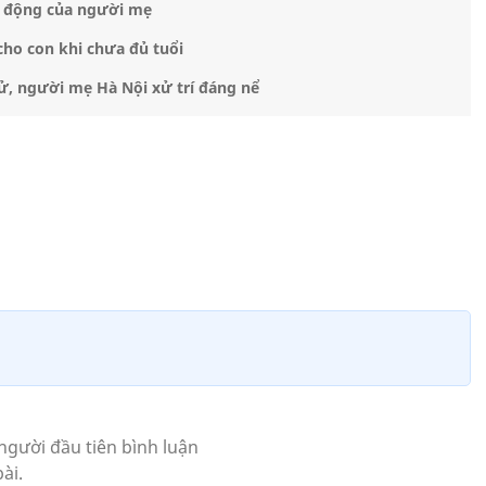
hương cho anh Đức sau khi con trai mình được cứu sống nhờ ghép
thận
uộc sống của cháu kéo dài sau khi nhận thận của anh Đức.
ụt khi gia đình không đủ điều kiện kinh tế để thay thận. Ơn
 quên được", anh Nguyễn Thanh Quỳnh (bố cháu Tùng) xúc
người được cứu sau khi nhận mô tạng của anh Đức. Bà mong
g ai nhận mô tạng của con trai để có dịp tới thăm, thấy
BND tỉnh Quảng Ninh truy tặng bằng khen
h UBND tỉnh Quảng Ninh Cao Tường Huy đã truy tặng bằng
 cử cao đẹp trong việc hiến mô tạng để cứu chữa người
ảo vệ sức khoẻ nhân dân.