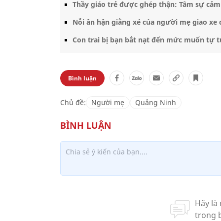
Anh Nguyễn Thanh Quỳnh cùng gia đình tới thắp 
"Con tôi như được sinh ra thêm lần nữa khi c
Trước đó, việc cứu chữa của cháu đi vào ngõ c
cứu mạng này gia đình tôi cả đời không thể
động kể.
Theo bà Nhận, đến thời điểm hiện tại có 7 
ước được các bệnh viện cho gia đình biết nhữn
được con mình vẫn đang sống trên cõi đời.
Anh Đức được Chủ tịch U
Với hành động nhân văn, ngày 19/4, Chủ tịc
khen cho anh Dương Minh Đức vì đã có nghĩa
bệnh, góp phần vào sự nghiệp chăm sóc và b