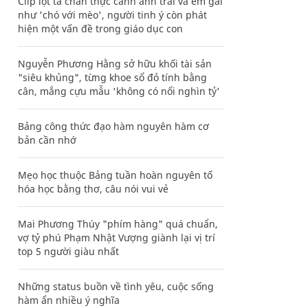
Clip lột tả chân thực cảnh anh trai và em gái
như 'chó với mèo', người tinh ý còn phát
hiện một vấn đề trong giáo dục con
Nguyễn Phương Hằng sở hữu khối tài sản
"siêu khủng", từng khoe sổ đỏ tính bằng
cân, mắng cựu mẫu 'không có nổi nghìn tỷ'
Bảng công thức đạo hàm nguyên hàm cơ
bản cần nhớ
Mẹo học thuộc Bảng tuần hoàn nguyên tố
hóa học bằng thơ, câu nói vui vẻ
Mai Phương Thúy "phím hàng" quá chuẩn,
vợ tỷ phú Phạm Nhật Vượng giành lại vị trí
top 5 người giàu nhất
Những status buồn về tình yêu, cuộc sống
hàm ẩn nhiều ý nghĩa