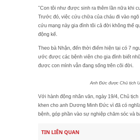
thuật", bà Nhận nghẹn ngào.
7 người được cứu
Nhận quyết định hiến tạng từ gia đình nạn nh
y tế của Trung tâm Điều phối ghép tạng quốc g
đồng hồ.
Tim, hai quả thận, hai giác mạc và thuỳ gan t
chuyển về Bệnh viện Việt Đức, Bệnh viện Tr
người.
Trong đó, cháu Nguyễn Thanh Tùng (11 tuổi,
thận và đang trong trạng thái "thập tử nhất s
Rất may, quả thận của anh Đức tương thích v
được trở về từ cõi chết.