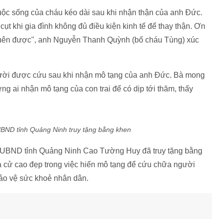
ân, ngay trong rạng sáng ngày 2/4, 120 bác sĩ cùng nhân viên
ia đã thực hiện ca phẫu thuật lấy mô tạng trong nhiều giờ
rái, phải của anh Đức được phẫu thuật lấy ra, bảo quản và
ung ương Huế, Bệnh viện Trung ương Quân đội 108 để cứu
 trú phường Minh Thành, TX Quảng Yên, Quảng Ninh) bị suy
inh" đã được ghép thận ngay sau đó.
ới cháu Tùng. Ca phẫu thuật thành công, cháu Tùng như