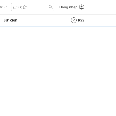
18822
Đăng nhập
Sự kiện
RSS