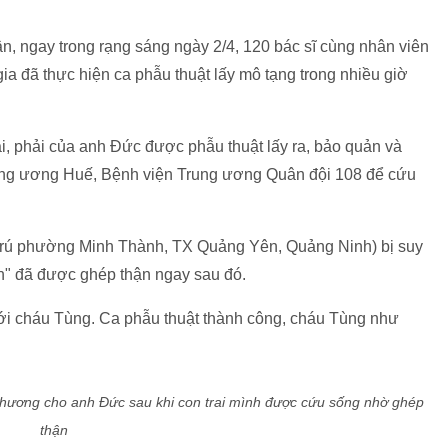
yết định hiến mô tạng của con trai để cứu người
iếp xúc với bất kỳ chất kích thích nào nên cơ thể vạm vỡ. Tôi
có thể cứu thêm người, như vậy cái chết của con không còn vô
i nhưng sau đó đều đồng cảm và đồng ý cho các bác sĩ phẫu