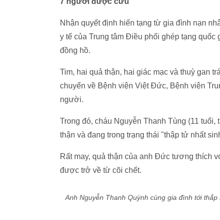
Vợ chồng bà Nhận, ông Đông qu
"Con trai tôi khoẻ mạnh, yêu thể thao, không t
nghĩ rằng tạng của con trai rất cần thiết và 
nghĩa nữa. Nhiều người thân lúc đầu phản đố