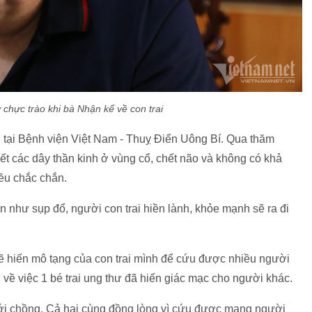
chực trào khi bà Nhận kể về con trai
ại Bệnh viện Việt Nam - Thuỵ Điển Uông Bí. Qua thăm
ết các dây thần kinh ở vùng cổ, chết não và không có khả
ều chắc chắn.
ận như sụp đổ, người con trai hiền lành, khỏe mạnh sẽ ra đi
sẽ hiến mô tạng của con trai mình để cứu được nhiều người
 về việc 1 bé trai ung thư đã hiến giác mạc cho người khác.
với chồng. Cả hai cùng đồng lòng vì cứu được mạng người